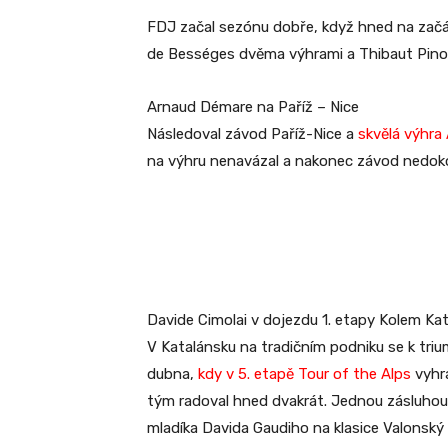
FDJ začal sezónu dobře, když hned na začát
de Bességes dvěma výhrami a Thibaut Pinot v
Arnaud Démare na Paříž – Nice
Následoval závod Paříž-Nice a
skvělá výhra
na výhru nenavázal a nakonec závod nedokon
Davide Cimolai v dojezdu 1. etapy Kolem Ka
V Katalánsku na tradičním podniku se k tri
dubna,
kdy v 5. etapě Tour of the Alps
vyhrá
tým radoval hned dvakrát. Jednou zásluhou 
mladíka Davida Gaudiho na klasice Valonský 