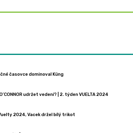
EN
UELTA
ečné
pě
t
rečné časovce dominoval Küng
N O’CONNOR udržet vedení? | 2. týden VUELTA 2024
uelty 2024, Vacek držel bílý trikot