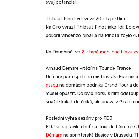
svůj potenciál.
Thibaut Pinot vítězí ve 20. etapě Gira
Na Giro vyrazil Thibaut Pinot jako lídr. Boj
pokořil Vincenzo Nibali a na Pinota zbylo 4. 
Na Dauphiné, ve
2. etapě mohl nad hlavu z
Arnaud Démare vítězí na Tour de France
Démare pak uspěl i na mistrovství Francie a v
etapu
na domácím podniku Grand Tour a doko
musel opustit. Co bylo horší, s ním odstoupil
snažil skákat do úniků, ale únava z Gira na 
Poslední výhra sezóny pro FDJ
FDJ si napravilo chuť na Tour de´l Ain, kde
Démare
na sprinterské klasice v Brusselu. Th