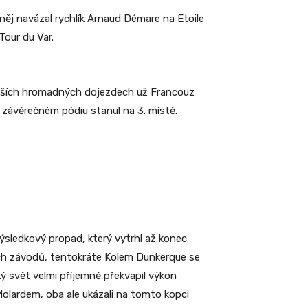
něj navázal rychlík Arnaud Démare na Etoile
Tour du Var.
dalších hromadných dojezdech už Francouz
 závěrečném pódiu stanul na 3. místě.
výsledkový propad, který vytrhl až konec
ních závodů, tentokráte Kolem Dunkerque se
ý svět velmi příjemně překvapil výkon
Molardem, oba ale ukázali na tomto kopci