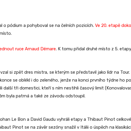
oval o pódium a pohyboval se na čelních pozicích.
Ve 20. etapě dok
místo.
vednout ruce Arnaud Démare
. K tomu přidal druhé místo z 5. etapy
zal si zpět dres mistra, se kterým se představil jako lídr na Tour.
nce se oblékl i do zeleného, jenže na konci prvního týdne ho pos
i další tři domestici, kteří s ním nestihli časový limit (Konovalova
něm byla patrná a také ze závodu odstoupil.
 Johan Le Bon a David Gaudu vyhráli etapy a Thibaut Pinot celkové
ibaut Pinot se na závěr sezóny snažil v Itálii o úspěch na klasikách