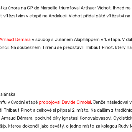
ku února na GP de Marseille triumfoval Arthuer Vichot. Ihned na 
ítězstvím v etapě na Andalucii. Vichot přidal páté vítězství na 
 Arnaud Démara
v souboji s Julianem Alaphilippem v 1. etapě. V 
čil. Na souběžném Tirrenu se představil Thibaut Pinot, který na
talánska
umfu v úvodní etapě
probojoval Davide Cimolai
. Jenže následoval 
l Thibaut Pinot a celkově si připsal 2. místo. Na dalším z tradič
Arnaud Démara, podruhé díky Ignatasi Konovalovasovi. Cyklistick
šíp, kterou dokončil jako devátý, o jedno místo za kolegou Rudy 