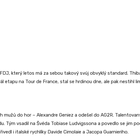
DJ, který letos má za sebou takový svúj obvyklý standard. Thibau
etapu na Tour de France, stal se hrdinou dne, ale pak nestihl li
ch mužů do hor – Alexandre Geniez a odešel do AG2R. Talentovan
adu. Tým vsadil na Švéda Tobiase Ludvigssona a povedlo se jim po
vedl i italské rychlíky Davide Cimolaie a Jacopa Guarnieriho.