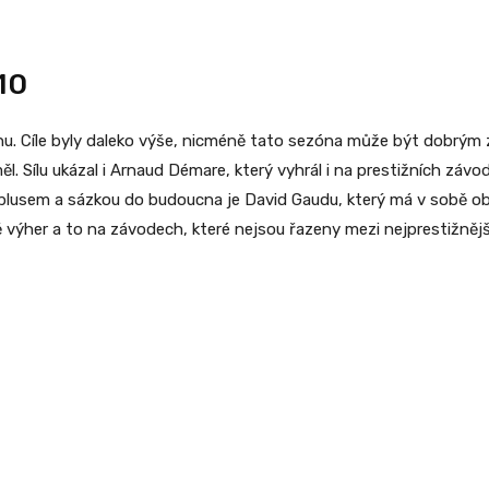
10
 Cíle byly daleko výše, nicméně tato sezóna může být dobrým zá
měl. Sílu ukázal i Arnaud Démare, který vyhrál i na prestižních záv
m plusem a sázkou do budoucna je David Gaudu, který má v sobě o
výher a to na závodech, které nejsou řazeny mezi nejprestižnější