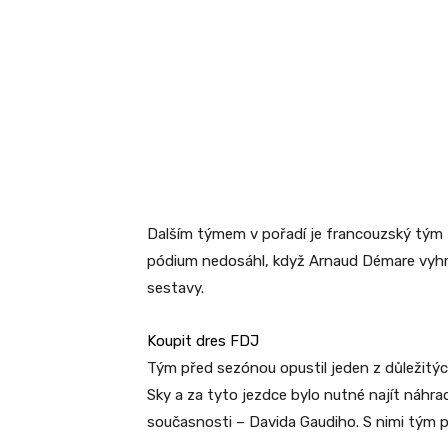
Dalším týmem v pořadí je francouzský tým F
pódium nedosáhl, když Arnaud Démare vyhrál 
sestavy.
Koupit dres FDJ
Tým před sezónou opustil jeden z důležitý
Sky a za tyto jezdce bylo nutné najít náhr
současnosti – Davida Gaudiho. S nimi tým při