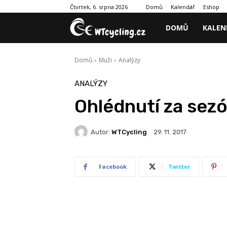
Domů
Kalendář
Eshop
Čtvrtek, 6. srpna 2026
DOMŮ
KALEN
Domů
Muži
Analýzy
ANALÝZY
Ohlédnutí za sez
Autor:
WTCycling
29. 11. 2017
Facebook
Twitter