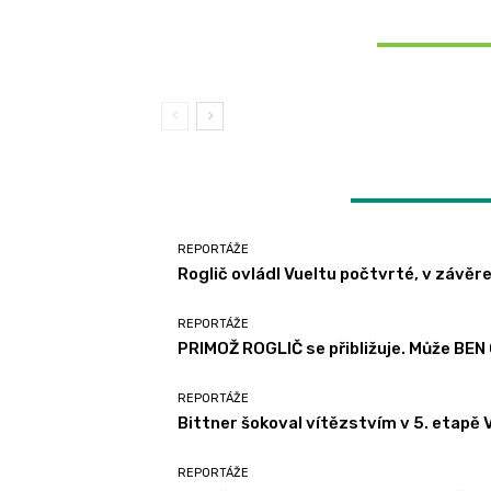
REPORTÁŽE
REPORTÁŽE
PRIMOŽ ROGLIČ se přibližuje. Může B
O’CONNOR udržet vedení? | 2. týden V
Roglič ovládl Vueltu počtvrté, v závěr
Bittner šokoval vítězstvím v 5. eta
SOUVISEJÍCÍ ČLÁNKY
Vuelty 2024, Vacek držel bílý triko
časovce dominoval Küng
2024
LATEST ARTICLES
REPORTÁŽE
Roglič ovládl Vueltu počtvrté, v závě
REPORTÁŽE
PRIMOŽ ROGLIČ se přibližuje. Může BE
REPORTÁŽE
Bittner šokoval vítězstvím v 5. etapě V
REPORTÁŽE