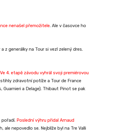
once nenašel přemožitele
. Ale v časovce ho
 a z generálky na Tour si vezl zelený dres.
Ve 4. etapě závodu vyhrál svoji premiérovou
tihly zdravotní potíže a Tour de France
s, Guarnieri a Delage). Thibaut Pinot se pak
 pořadí.
Poslední výhru přidal Arnaud
, ale nepovedlo se. Nejblíže byl na Tre Valli