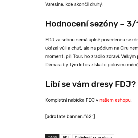
Varesine, kde skončil druhý.
Hodnocení sezóny – 3/
FDJ za sebou nemá úplně povedenou sezónu.
ukázal vůli a chuť, ale na pódium na Giru ne
moment, při Tour, ho zradilo zdraví. Velký
Démara by tým letos získal o polovinu méně 
Líbí se vám dresy FDJ?
Kompletní nabídka FDJ v
našem eshopu
.
[adrotate banner=“62″]
TAGS
FDJ
Ohlédnutí za sezónou