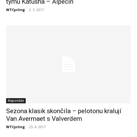
týmu Katusha – Alpecin
WTCycling
-
2. 5. 2017
Reportáže
Sezona klasik skončila – pelotonu kralují
Van Avermaet s Valverdem
WTCycling
-
25. 4. 2017