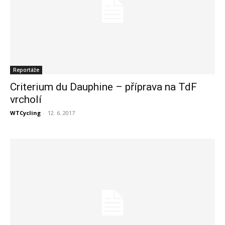
Reportáže
Criterium du Dauphine – příprava na TdF
vrcholí
WTCycling
-
12. 6. 2017