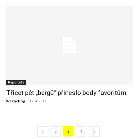
Reportáže
Třicet pět „bergů“ přineslo body favoritům.
WTCycling
-
17. 4. 2017
2
3
4