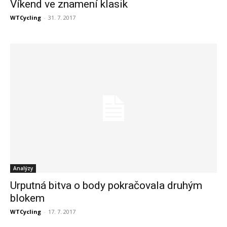
Víkend ve znamení klasik
WTCycling
-
31. 7. 2017
Analýzy
Urputná bitva o body pokračovala druhým
blokem
WTCycling
-
17. 7. 2017