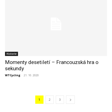
Historie
Momenty desetiletí – Francouzská hra o
sekundy
WTCycling
-
21. 10. 2020
1
2
3