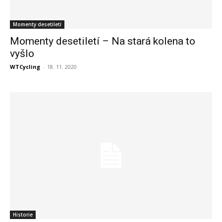
Momenty desetiletí
Momenty desetiletí – Na stará kolena to
vyšlo
WTCycling
-
18. 11. 2020
Historie