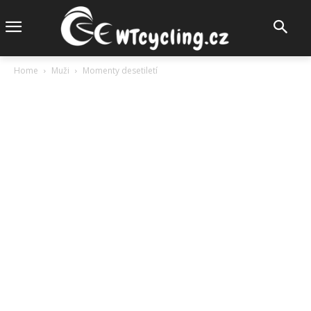
Home
Muži
Momenty desetiletí