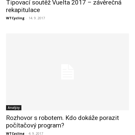
Tipovací soutěž Vuelta 2017 – závěrečná
rekapitulace
WTCycling
-
14. 9. 2017
Analýzy
Rozhovor s robotem. Kdo dokáže porazit
počítačový program?
WTCycling
-
4. 9. 2017