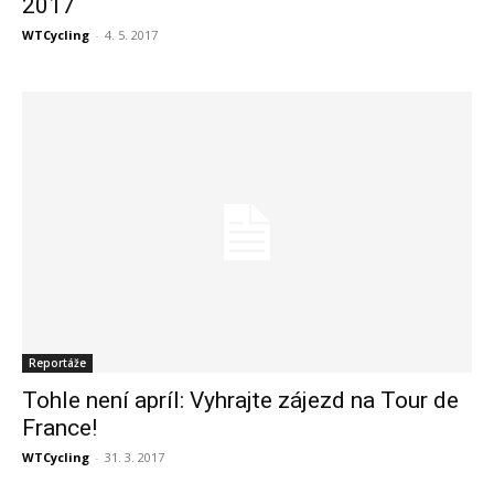
2017
WTCycling
-
4. 5. 2017
Reportáže
Tohle není apríl: Vyhrajte zájezd na Tour de
France!
WTCycling
-
31. 3. 2017