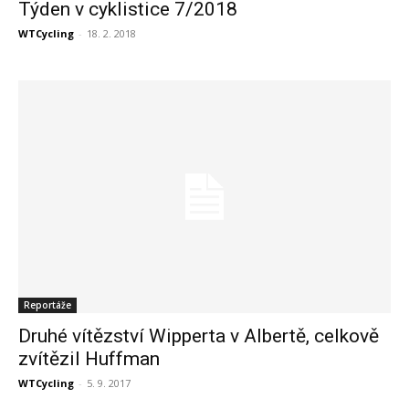
Týden v cyklistice 7/2018
WTCycling
-
18. 2. 2018
Reportáže
Druhé vítězství Wipperta v Albertě, celkově
zvítězil Huffman
WTCycling
-
5. 9. 2017