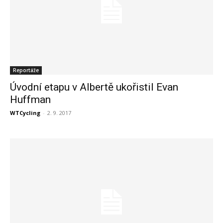
Reportáže
Úvodní etapu v Albertě ukořistil Evan
Huffman
WTCycling
-
2. 9. 2017