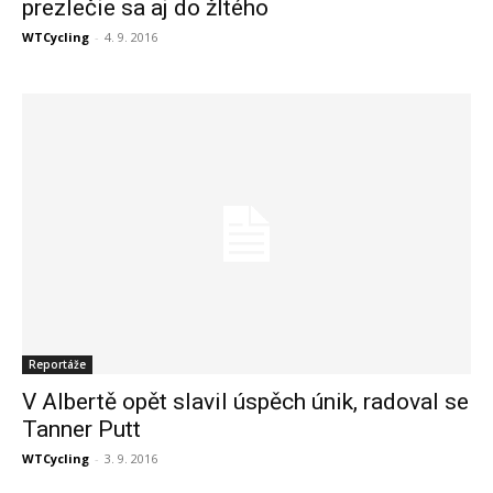
prezlečie sa aj do žltého
WTCycling
-
4. 9. 2016
Reportáže
V Albertě opět slavil úspěch únik, radoval se
Tanner Putt
WTCycling
-
3. 9. 2016