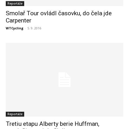
Reportáže
Smolař Tour ovládl časovku, do čela jde
Carpenter
WTCycling
-
5. 9. 2016
Reportáže
Tretiu etapu Alberty berie Huffman,