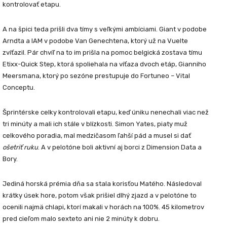
kontrolovať etapu.
A na špici teda prišli dva tímy s veľkými ambíciami.
Giant
v podobe
Arndta
a
IAM
v podobe
Van Genechtena
, ktorý už na Vuelte
zvíťazil. Pár chvíľ na to im prišla na pomoc belgická zostava tímu
Etixx-Quick Step
, ktorá spoliehala na víťaza dvoch etáp,
Gianniho
Meersmana
, ktorý po sezóne prestupuje do
Fortuneo – Vital
Conceptu.
Šprintérske celky kontrolovali etapu, keď úniku nenechali viac než
tri minúty
a mali ich stále v blízkosti.
Simon Yates
, piaty muž
celkového poradia, mal medzičasom ľahší pád a musel si dať
ošetriť ruku
. A v pelotóne boli aktivní aj borci z
Dimension Data a
Bory.
Jediná horská prémia dňa sa stala korisťou
Matého
. Následoval
krátky úsek hore, potom však prišiel dlhý zjazd a v pelotóne to
ocenili najmä chlapi, ktorí makali v horách na 100%. 45 kilometrov
pred cieľom malo sexteto ani nie
2 minúty
k dobru.