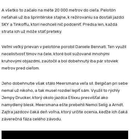
A všetko to začalo na méte
20 000 metrov do cieľa.
Pelotón
neťahali už iba šprintérske stajne, k režírovaniu sa dostali jazdci
SKY
a
Tinkoffu
, ktorí nechceli nič podceniť. Predsa len, každá
strata ich už môže stáť preteky.
Veľmi veľký prievan v pelotóne porobil
Daniele Bennati
. Ten využil
necelistvosť tímov na čele, ktoré boli sužované mnohými
kruhovými objazdmi, zaútočil a bol dobehnutý iba pár stoviek
metrov pred cieľom.
Jeho dobehnutie však stálo
Meersmana
veľa síl. Belgičan pri sebe
nemal už nikoho, a tak musel rozdiel lepiť sám. Využil to rýchly
Jempy Drucker,
ktorý okolo jazdca Etixxu presvišťal ako
namydlený blesk. Meersmana ešte prebehli Nemci
Selig a Arndt.
Zajtra jazdcov čaká deň voľna, ktorý určite ocenia, keďže ich čaká
záverečná fáza celého závodu.