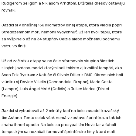
Rüdigerom
Seligom
a
Nikiasom Arndtom.
Držitelia dresov ostávajú
rovnakí.
Jazdci si v dnešnej
156 kilometrov
dlhej etape, ktorá viedla popri
Stredozemnom mori, nemohli vydýchnuť. Už len kvôli teplu, ktoré
sa vyšplhalo až na
34 stupňov Celzia
alebo možnému bočnému
vetru vo finiši.
Už od začiatku etapy sa na čele sformovala skupina šiestich
silných jazdcov, medzi ktorými boli takisto aj kvalitní tempári, ako
Sven Erik Bystrøm
z Kaťuše či
Silvain Dillier
z BMC. Okrem nich boli
v úniku aj
Davide Villella
(Cannondale-Drapac),
Mario Costa
(Lampre),
Luis Ángel Maté
(Cofidis) a
Julien Morice
(Direct
Energie).
Jazdci si vybudovali až 2 minúty, keď na čelo zasadol kazašský
tím
Astana.
Tento celok však nemá v zostave šprintéra, a tak ich
snaha ihneď opadla. Na čelo sa presypal tím
Movistar
a ťahali
tempo, kým sa nezačali formovať šprintérske tímy, ktoré mali