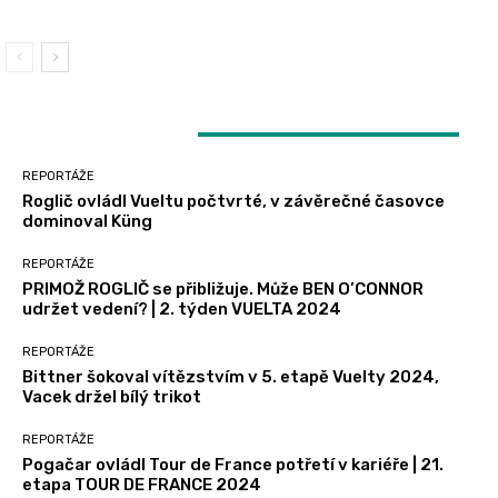
LATEST ARTICLES
REPORTÁŽE
Roglič ovládl Vueltu počtvrté, v závěrečné časovce
dominoval Küng
REPORTÁŽE
PRIMOŽ ROGLIČ se přibližuje. Může BEN O’CONNOR
udržet vedení? | 2. týden VUELTA 2024
REPORTÁŽE
Bittner šokoval vítězstvím v 5. etapě Vuelty 2024,
Vacek držel bílý trikot
REPORTÁŽE
Pogačar ovládl Tour de France potřetí v kariéře | 21.
etapa TOUR DE FRANCE 2024