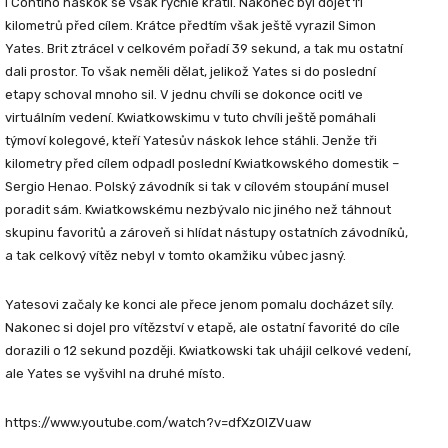
I Contiho náskok se však rychle krátil. Nakonec byl dojet 11
kilometrů před cílem. Krátce předtím však ještě vyrazil Simon
Yates. Brit ztrácel v celkovém pořadí 39 sekund, a tak mu ostatní
dali prostor. To však neměli dělat, jelikož Yates si do poslední
etapy schoval mnoho sil. V jednu chvíli se dokonce ocitl ve
virtuálním vedení. Kwiatkowskimu v tuto chvíli ještě pomáhali
týmoví kolegové, kteří Yatesův náskok lehce stáhli. Jenže tři
kilometry před cílem odpadl poslední Kwiatkowského domestik –
Sergio Henao. Polský závodník si tak v cílovém stoupání musel
poradit sám. Kwiatkowskému nezbývalo nic jiného než táhnout
skupinu favoritů a zároveň si hlídat nástupy ostatních závodníků,
a tak celkový vítěz nebyl v tomto okamžiku vůbec jasný.
Yatesovi začaly ke konci ale přece jenom pomalu docházet síly.
Nakonec si dojel pro vítězství v etapě, ale ostatní favorité do cíle
dorazili o 12 sekund později. Kwiatkowski tak uhájil celkové vedení,
ale Yates se vyšvihl na druhé místo.
https://www.youtube.com/watch?v=dfXzOlZVuaw