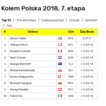
Kolem Polska 2018, 7. etapa
Top 10
|
Pořadí etapy
|
Celkové pořadí
|
Vrchaři
|
Sprinteři
|
Tým
P.
Jméno
Tým
Čas/Body
1
Simon Yates
MTS
3:37:17
2
Thibaut Pinot
GFC
+ 0:00:12
3
Davide Formolo
BOH
+ 0:00:12
4
Sam Oomen
SUN
+ 0:00:14
5
George Bennett
TLJ
+ 0:00:14
6
Michał Kwiatkowski
SKY
+ 0:00:14
7
Enrico Gasparotto
TBM
+ 0:00:14
8
Richard Carapaz
MOV
+ 0:00:16
9
Georg Preidler
GFC
+ 0:00:16
10
Fabio Aru
UAD
+ 0:00:16