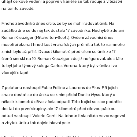
uhájit celkové vedení a poprvé v kariéře se tak raduje z vítězství
na tomto závodě.
Mnoho závodníků dnes cítilo, že by se mohl radovat únik. Na
začátku dne se do něj tak dostalo 17 závodníků. Nechyběl zde ani
Roman Kreuziger
(Mitchelton-Scott). Ovšem závodníci dnes
museli překonat hned šest vrchařských prémií, a tak to na mnoho
z nich bylo až příliš. Dvacet kilometrů před cílem se únik ze 17
členů smrskl na 10. Roman Kreuziger zde již nefiguroval, ale stále
tu byl jeho týmový kolega Carlos Verona, který byl v úniku i ve
včerejší etapě.
Z pelotonu nastoupil Fabio Felline a Laurens de Plus. Při jejich
snaze dostat se do úniku se k nim přidal Danilo Wyss, který o
několik kilometrů dříve z čela odpadl. Této trojici se sice podařilo
dostat do první skupiny, ale 17 kilometrů před cílovou páskou
odtud nastoupil Valerio Conti. Na tohoto Itala nikdo nezareagoval
a zbytek úniku tak dojelo hlavní pole.