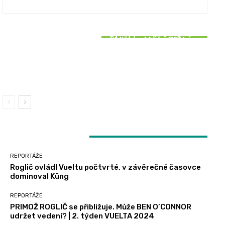
REPORTÁŽE
REPORTÁŽE
SOUVISEJÍCÍ ČLÁNKY
Roglič ovládl Vueltu počtvrté, v závěrečné
PRIMOŽ ROGLIČ se přibližuje. Může BEN
REPORTÁŽE
časovce dominoval Küng
O’CONNOR udržet vedení? | 2. týden VUELTA
2024
Bittner šokoval vítězstvím v 5. etapě Vuelty
2024, Vacek držel bílý trikot
LATEST ARTICLES
REPORTÁŽE
Roglič ovládl Vueltu počtvrté, v závěrečné časovce
dominoval Küng
REPORTÁŽE
PRIMOŽ ROGLIČ se přibližuje. Může BEN O’CONNOR
udržet vedení? | 2. týden VUELTA 2024