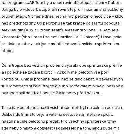
Na programu UAE Tour byla dnes rovinatá etapa s cílem v Dubaji.
Jak již bylo vidět v 1. etapě, ani rovinatý profil neznamená poklidný
průběh etapy. Nicméně dnes nechal vítr peloton o něco více v klidu
než předchozí dny. Od pelotonu se tak krátce po startu odpoutali
Alex Baudin (AG2R Citroën Team), Alessandro Tonelli a Samuele
Zoccarato (oba Green Project-Bardiani CSF-Faizanè). Hlavní pole
jim dalo prostor a tak jsme mohli sledovat klasickou sprinterskou
etapu.
Čelní trojice bez větších problémů vybrala obě sprinterské prémie
a společně se začala blížit cíli. Ačkoliv měl peloton vše pod
kontrolou, únik je proháněl déle, než se dalo čekat. V závěrečných
10 kilometrech si čelní trojice dlouho udržovala minimální náskok a
nakonec byli dojeti až necelé 3 kilometry před páskou.
To se již v pelotonu snažili všichni sprinteři být na čelních pozicích.
Jelikož do Emirátů přijela většina světové sprinterské špičky,
nastal na čele pelotonu přetlak. Pro všechny sprinterské týmy
zde nebylo místo a obzvlášť tak záleželo na tom, jakou bude mít