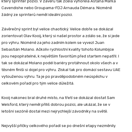
který sprinter pozici. V závěru tak zcela vyhořela Astana Marka
Cavendishe nebo Groupama-FDJ Arnauda Démara. Nicméně
žádný ze sprinterů neměl ideální pozici.
Závěrečný sprint byl velice chaotický. Velice dobře se dokázal
zorientovat Olav Kooij, který si našel prostor a zdálo se, že si jede
pro výhru. Nicméně za jeho zadním kolem se vyvezl Juan
Sebastián Molano. Ačkoliv rychlostní kvality tohoto Kolumbijce
jsou nepopíratelné, k největším favoritům před startem nepatřil. I
tak se dokázal Molano podél bariéry protáhnout okolo všech a v
těsném finiši si dojel pro výhru. Získal tak pro domácí sestavu UAE
vytouženou výhru. Ta je po pravděpodobném neúspěchu v
celkovém pořadí pro tým velice důležitá.
Kooij nakonec bral druhé místo, na třetí se dokázal dostat Sam
Welsford, který neměl příliš dobrou pozici, ale ukázal, že se v
letošní sezóně dostal mezi nejrychlejší závodníky na světě.
Nejvyšší příčky celkového pořadí se po dnešní etapy nezměnily.