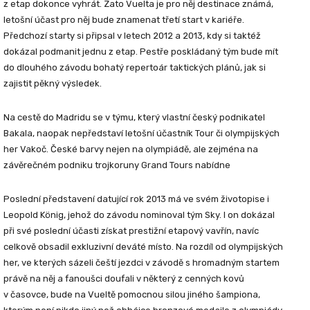
z etap dokonce vyhrát. Zato Vuelta je pro něj destinace známá,
letošní účast pro něj bude znamenat třetí start v kariéře.
Předchozí starty si připsal v letech 2012 a 2013, kdy si taktéž
dokázal podmanit jednu z etap. Pestře poskládaný tým bude mít
do dlouhého závodu bohatý repertoár taktických plánů, jak si
zajistit pěkný výsledek.
Na cestě do Madridu se v týmu, který vlastní český podnikatel
Bakala, naopak nepředstaví letošní účastník Tour či olympijských
her Vakoč. České barvy nejen na olympiádě, ale zejména na
závěrečném podniku trojkoruny Grand Tours nabídne
Poslední představení datující rok 2013 má ve svém životopise i
Leopold König, jehož do závodu nominoval tým Sky. I on dokázal
při své poslední účasti získat prestižní etapový vavřín, navíc
celkově obsadil exkluzivní deváté místo. Na rozdíl od olympijských
her, ve kterých sázeli čeští jezdci v závodě s hromadným startem
právě na něj a fanoušci doufali v některý z cenných kovů
v časovce, bude na Vueltě pomocnou silou jiného šampiona,