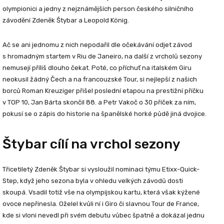
olympionici a jedny z nejznámějších person českého silničního
závodění Zdeněk Štybar a Leopold König.
Ač se ani jednomu z nich nepodařil dle očekávání odjet závod
s hromadným startem v Riu de Janeiro, na další z vrcholů sezony
nemusejí příliš dlouho čekat. Poté, co příchuť na italském Giru
neokusil žádný Čech a na francouzské Tour, si nejlepší z našich
borců Roman Kreuziger přišel poslední etapou na prestižní příčku
v TOP 10, Jan Bárta skončil 88. a Petr Vakoč o 30 příček za ním,
pokusí se o zápis do historie na španělské horké půdě jiná dvojice.
Štybar cílí na vrchol sezony
Třicetiletý Zdeněk Štybar si vysloužil nominaci týmu Etixx-Quick-
Step, když jeho sezona byla v ohledu velkých závodů dosti
skoupá. Vsadil totiž vše na olympijskou kartu, která však kýžené
ovoce nepřinesla. Oželel kvůli ní i Giro či slavnou Tour de France,
kde si vloni nevedl při svém debutu vůbec špatně a dokázal jednu