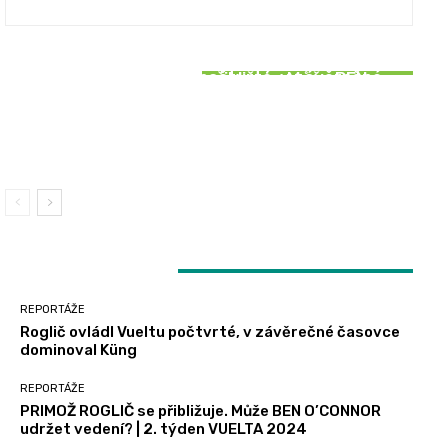
REPORTÁŽE
REPORTÁŽE
SOUVISEJÍCÍ ČLÁNKY
Roglič ovládl Vueltu počtvrté, v závěrečné
PRIMOŽ ROGLIČ se přibližuje. Může BEN
REPORTÁŽE
časovce dominoval Küng
O’CONNOR udržet vedení? | 2. týden VUELTA
2024
Bittner šokoval vítězstvím v 5. etapě Vuelty
2024, Vacek držel bílý trikot
LATEST ARTICLES
REPORTÁŽE
Roglič ovládl Vueltu počtvrté, v závěrečné časovce
dominoval Küng
REPORTÁŽE
PRIMOŽ ROGLIČ se přibližuje. Může BEN O’CONNOR
udržet vedení? | 2. týden VUELTA 2024