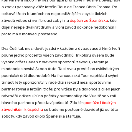
kterým není nikdo jiný než obhájce bronzové medaile z olympiády
a znovu pasovaný vítěz letošní Tour de France Chris Froome. Po
celkově třech triumfech na nejprestižnějším z cyklistických
závodů vůbec si nyní brousí zuby i na
úspěch ze Španělska
, kde
dojel nejlépe dvakrát druhý a vloni závod dokonce nedokončil. I
proto má o motivaci postaráno.
Dva Češi tak mezi devíti jezdci v každém z dvaadvaceti týmů tvoří
pouhé jedno procento všech závodníků. Trikolóru ovšem bude
vysoko držet i jeden z hlavních sponzorů závodu, kterým je
mladoboleslavská Škoda Auto. Ta si svou prestiž na cyklistických
podnicích drží dlouhodobě. Na francouzské Tour například svými
třinácti lety sponzorství v řadě drží i rekord mezi sportovními
partnerstvími a letošní trofej pro vítěze byla dokonce z dílen jejich
návrhářů odkazující na počátky automobilky. Na Vueltě se v roli
hlavního partnera představí pošesté. Zda tím
pomůže i českým
závodníkům k úspěchu
se budeme postupně dozvídat již od této
soboty, kdy závod okolo Španělska startuje.