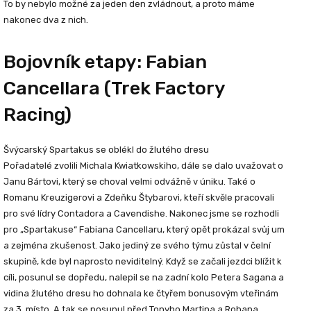
To by nebylo možné za jeden den zvládnout, a proto máme
nakonec dva z nich.
Bojovník etapy: Fabian
Cancellara (Trek Factory
Racing)
Švýcarský Spartakus se oblékl do žlutého dresu
Pořadatelé zvolili Michala Kwiatkowskiho, dále se dalo uvažovat o
Janu Bártovi, který se choval velmi odvážně v úniku. Také o
Romanu Kreuzigerovi a Zdeňku Štybarovi, kteří skvěle pracovali
pro své lídry Contadora a Cavendishe. Nakonec jsme se rozhodli
pro „Spartakuse“ Fabiana Cancellaru, který opět prokázal svůj um
a zejména zkušenost. Jako jediný ze svého týmu zůstal v čelní
skupině, kde byl naprosto neviditelný. Když se začali jezdci blížit k
cíli, posunul se dopředu, nalepil se na zadní kolo Petera Sagana a
vidina žlutého dresu ho dohnala ke čtyřem bonusovým vteřinám
za 3. místo. A tak se posunul před Tonyho Martina a Rohana