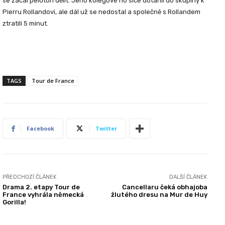
se začal peloton dělit. Jeho kolegové ho sice dotáhli do skupiny k
Pierru Rollandovi, ale dál už se nedostal a společně s Rollandem
ztratili 5 minut.
TAGS
Tour de France
Facebook
Twitter
PŘEDCHOZÍ ČLÁNEK
DALŠÍ ČLÁNEK
Drama 2. etapy Tour de
Cancellaru čeká obhajoba
France vyhrála německá
žlutého dresu na Mur de Huy
Gorilla!