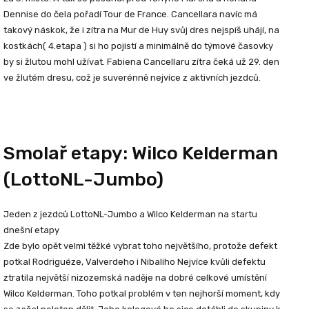
Dennise do čela pořadí Tour de France. Cancellara navíc má
takový náskok, že i zítra na Mur de Huy svůj dres nejspíš uhájí, na
kostkách( 4.etapa ) si ho pojistí a minimálně do týmové časovky
by si žlutou mohl užívat. Fabiena Cancellaru zítra čeká už 29. den
ve žlutém dresu, což je suverénně nejvíce z aktivních jezdců.
Smolař etapy: Wilco Kelderman
(LottoNL-Jumbo)
Jeden z jezdců LottoNL-Jumbo a Wilco Kelderman na startu
dnešní etapy
Zde bylo opět velmi těžké vybrat toho největšího, protože defekt
potkal Rodriguéze, Valverdeho i Nibaliho Nejvíce kvůli defektu
ztratila největší nizozemská naděje na dobré celkové umístění
Wilco Kelderman. Toho potkal problém v ten nejhorší moment, kdy