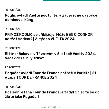
LATEST ARTICLES
REPORTÁŽE
Roglič ovládl Vueltu počtvrté, v závěrečné časovce
dominoval Küng
REPORTÁŽE
PRIMOŽ ROGLIČ se přibližuje. Může BEN O’CONNOR
udržet vedení? | 2. týden VUELTA 2024
REPORTÁŽE
Bittner šokoval vítězstvím v 5. etapě Vuelty 2024,
Vacek držel bílý trikot
REPORTÁŽE
Pogačar ovládl Tour de France potřetí v kariéře | 21.
etapa TOUR DE FRANCE 2024
REPORTÁŽE
Poslední etapa Tour de France je tady! Oblečte se do
žluté jako Pogačar!
Načíst další