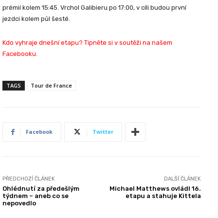
prémií kolem 15:45. Vrchol Galibieru po 17:00, v cíli budou první
jezdci kolem půl šesté.
Kdo vyhraje dnešní etapu? Tipněte si v soutěži na našem
Facebooku.
TAGS
Tour de France
Facebook
Twitter
PŘEDCHOZÍ ČLÁNEK
DALŠÍ ČLÁNEK
Ohlédnutí za předešlým
Michael Matthews ovládl 16.
týdnem – aneb co se
etapu a stahuje Kittela
nepovedlo