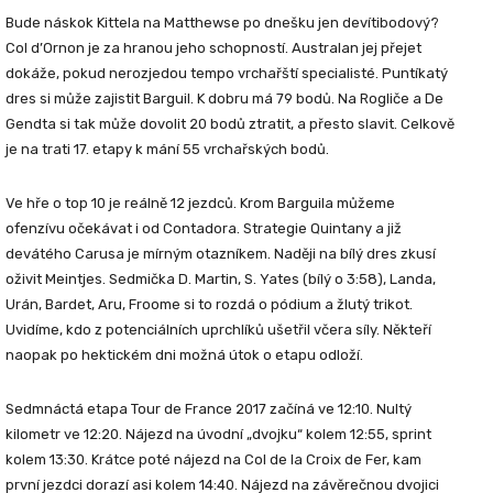
Bude náskok Kittela na
Matthewse
po dnešku jen devítibodový?
Col d’Ornon je za hranou jeho schopností. Australan jej přejet
dokáže, pokud nerozjedou tempo vrchařští specialisté. Puntíkatý
dres si může zajistit
Barguil
. K dobru má 79 bodů. Na Rogliče a De
Gendta si tak může dovolit 20 bodů ztratit, a přesto slavit. Celkově
je na trati 17. etapy k mání 55 vrchařských bodů.
Ve hře o top 10 je reálně 12 jezdců. Krom Barguila můžeme
ofenzívu očekávat i od
Contadora
. Strategie Quintany a již
devátého Carusa je mírným otazníkem. Naději na bílý dres zkusí
oživit Meintjes. Sedmička D. Martin, S. Yates (bílý o 3:58), Landa,
Urán, Bardet, Aru, Froome si to rozdá o pódium a žlutý trikot.
Uvidíme, kdo z potenciálních uprchlíků ušetřil včera síly. Někteří
naopak po hektickém dni možná útok o etapu odloží.
Sedmnáctá etapa Tour de France 2017 začíná ve 12:10. Nultý
kilometr ve 12:20. Nájezd na úvodní „dvojku“ kolem 12:55, sprint
kolem 13:30. Krátce poté nájezd na Col de la Croix de Fer, kam
první jezdci dorazí asi kolem 14:40. Nájezd na závěrečnou dvojici