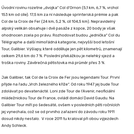
Úvodní rovinu rozetne „dvojka“ Col d’Ornon (5,1 km, 6,7 %, vrchol
153 km od cíle). 17,5 km za ní následuje sprinterská prémie a pak
Col de la Croix de Fer (24 km, 5,2 %, cíl 104,5 km). Nepravidelný
alpský velikán obsahuje i dvě pasáže z kopce, 20 body je však
ohodnocen zcela po právu. Rozhodovat budou „jednička“ Col du
Télégraphe a další mimořádná kategorie, nejvyšší bod letošní
Tour, Galibier. Výšlapy, které odděluje jen pět kilometrů, znamenají
celkem 29,6 km do 7 %. Poslední překážkou je nelehký sjezd a
troška roviny. Závěrečná pětistovka má průměr přes 3 %.
Jak Galibier, tak Col de la Croix de Fer jsou legendami Tour. První
přijde na řadu „Vrch železného kříže“. Od roku 1947 jej bude Tour
zdolávat po devatenácté. Loni zde Tour de l’Avenir, neoficiální
mládežnickou Tour de France, ovládl domácí David Gaudu. Na
Galibier Tour míří po šedesáté, ovšem v posledních pěti ročnících
jej vynechala, což se od prvního zařazení do závodu roku 1911
dosud nikdy nestalo. V roce 2011 tu kraloval při obou výjezdech
Andy Schleck.