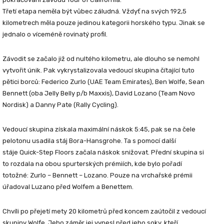
Třetí etapa neměla být vůbec záludná. Vždyť na svých 192,5
kilometrech měla pouze jedinou kategorii horského typu. Jinak se
jednalo o víceméně rovinatý profil.
Závodit se začalo již od nultého kilometru, ale dlouho se nemohl
vytvořit únik. Pak vykrystalizovala vedoucí skupina čítající tuto
pětici borců:
Federico Zurlo
(UAE Team Emirates),
Ben Wolfe
,
Sean
Bennett
(oba Jelly Belly p/b Maxxis),
David Lozano
(Team Novo
Nordisk) a
Danny Pate
(Rally Cycling).
Vedoucí skupina získala maximální náskok 5:45, pak se na čele
pelotonu usadila stáj Bora-Hansgrohe. Ta s pomocí další
stáje Quick-Step Floors začala náskok snižovat. Přední skupina si
to rozdala na obou spurterských prémiích, kde bylo pořadí
totožné: Zurlo – Bennett – Lozano. Pouze na vrchařské prémii
úřadoval Luzano před Wolfem a Benettem.
Chvíli po přejetí mety 20 kilometrů před koncem zaútočil z vedoucí
skupiny Wolfe. Jeho záměr jej vynesl před jeho soky, kteří