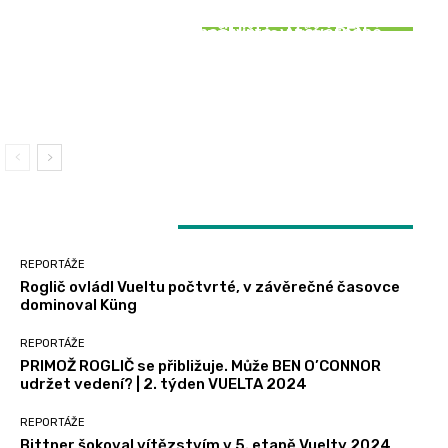
REPORTÁŽE
REPORTÁŽE
SOUVISEJÍCÍ ČLÁNKY
Roglič ovládl Vueltu počtvrté, v závěrečné
PRIMOŽ ROGLIČ se přibližuje. Může BEN
REPORTÁŽE
časovce dominoval Küng
O’CONNOR udržet vedení? | 2. týden VUELTA
2024
Bittner šokoval vítězstvím v 5. etapě Vuelty
2024, Vacek držel bílý trikot
LATEST ARTICLES
REPORTÁŽE
Roglič ovládl Vueltu počtvrté, v závěrečné časovce
dominoval Küng
REPORTÁŽE
PRIMOŽ ROGLIČ se přibližuje. Může BEN O’CONNOR
udržet vedení? | 2. týden VUELTA 2024
REPORTÁŽE
Bittner šokoval vítězstvím v 5. etapě Vuelty 2024,