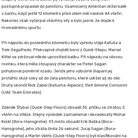
postupně propadali do pelotonu. Osamocený Američan držel balík
v šachu, když ještě 12 kilometrů před cílem měl náskok 44 vteřin.
Nakonec však vyčerpal všechny síly a bylo jasné, že dojde k
hromadnému spurtu.
Při nájezdu do posledního kilometru byly vpředu stáje Kaťuša a
Trek-Segafredo. Překvapivě chyběli borci z Quick-Stepu. Marcel
Kittel se zdržoval někde uprostřed balíku. Při nájezdu na cílovou
rovinku, která měla stoupavý charakter se
Peter Sagan
pohyboval poměrně vzadu. Jenže jeho výbušné šlapaní jej
protáhlo skze soky až do čela pelotonu, které udržel až do cíle.
Druhý skončil
Rick Zabel
(Katusha-Alpecin), třetí
Simone Consonni
(UAE Team Emirates).
Zdeněk Štybar
(Quick-Step Floors) obsadil 35. příčku se ztrátou 3
vteřin na vítěze. Stejný výsledek zaznamenal i devadesátý
Michal
Kolář
(Bora-Hansgrohe). 93.místo obsadil
Erik Baška
(Bora-
Hansgrohe), jeho ztráta činila 26 sekund.
Juraj Sagan
(Bora-
Hansgrohe) a
Martin Velits
(Quick-Step Floors) byli klasifikováni na