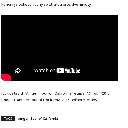
konci výsledkové listiny se ztrátou přes dvě minuty.
[cyklostat id=“Amgen-Tour-of-California“ etapa=“3″ rok=“2017″
nadpis=“Amgen Tour of California 2017, pořadí 3. etapy“]
TAGS
Amgen Tour of California