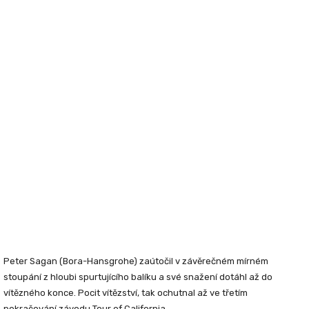
Peter Sagan
(Bora-Hansgrohe) zaútočil v závěrečném mírném
stoupání z hloubi spurtujícího balíku a své snažení dotáhl až do
vítězného konce. Pocit vítězství, tak ochutnal až ve třetím
pokračování závodu Tour of California.