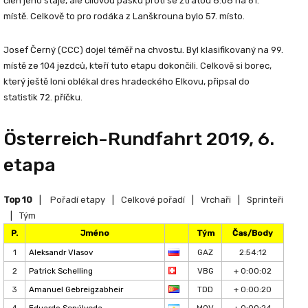
člen jeho stáje, ale cílovou pásku protl se ztrátou 8:08 na 61.
místě. Celkově to pro rodáka z Lanškrouna bylo 57. místo.
Josef Černý
(CCC) dojel téměř na chvostu. Byl klasifikovaný na 99.
místě ze 104 jezdců, kteří tuto etapu dokončili. Celkově si borec,
který ještě loni oblékal dres hradeckého Elkovu, připsal do
statistik 72. příčku.
Österreich-Rundfahrt 2019, 6.
etapa
Top 10
|
Pořadí etapy
|
Celkové pořadí
|
Vrchaři
|
Sprinteři
|
Tým
P.
Jméno
Tým
Čas/Body
1
Aleksandr Vlasov
GAZ
2:54:12
2
Patrick Schelling
VBG
+ 0:00:02
3
Amanuel Gebreigzabheir
TDD
+ 0:00:20
4
Eduardo Sepúlveda
MOV
+ 0:00:24