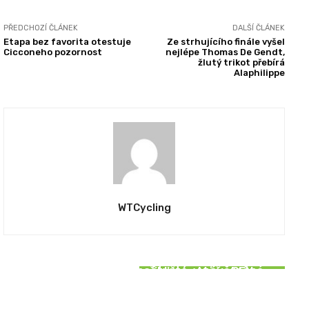
PŘEDCHOZÍ ČLÁNEK
DALŠÍ ČLÁNEK
Etapa bez favorita otestuje
Ze strhujícího finále vyšel
Cicconeho pozornost
nejlépe Thomas De Gendt,
žlutý trikot přebírá
Alaphilippe
WTCycling
REPORTÁŽE
REPORTÁŽE
SOUVISEJÍCÍ ČLÁNKY
Roglič ovládl Vueltu počtvrté, v závěrečné
PRIMOŽ ROGLIČ se přibližuje. Může BEN
REPORTÁŽE
časovce dominoval Küng
O’CONNOR udržet vedení? | 2. týden VUELTA
2024
Bittner šokoval vítězstvím v 5. etapě Vuelty