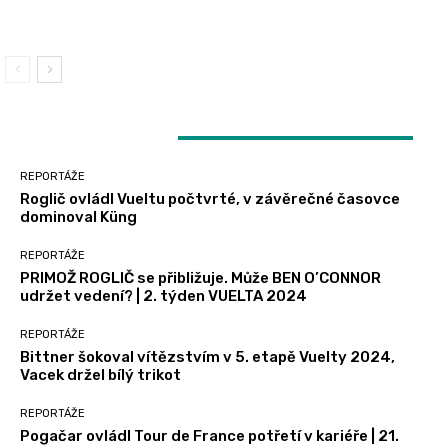
2024, Vacek držel bílý trikot
LATEST ARTICLES
REPORTÁŽE
Roglič ovládl Vueltu počtvrté, v závěrečné časovce
dominoval Küng
REPORTÁŽE
PRIMOŽ ROGLIČ se přibližuje. Může BEN O’CONNOR
udržet vedení? | 2. týden VUELTA 2024
REPORTÁŽE
Bittner šokoval vítězstvím v 5. etapě Vuelty 2024,
Vacek držel bílý trikot
REPORTÁŽE
Pogačar ovládl Tour de France potřetí v kariéře | 21.