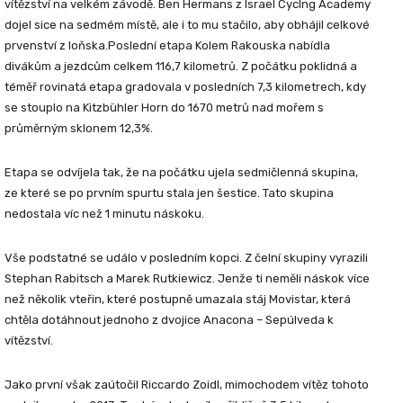
vítězství na velkém závodě.
Ben Hermans
z Israel Cyclng Academy
dojel sice na sedmém místě, ale i to mu stačilo, aby obhájil celkové
prvenství z loňska.
Poslední etapa Kolem Rakouska nabídla
divákům a jezdcům celkem 116,7 kilometrů. Z počátku poklidná a
téměř rovinatá etapa gradovala v posledních 7,3 kilometrech, kdy
se stouplo na Kitzbühler Horn do 1670 metrů nad mořem s
průměrným sklonem 12,3%.
Etapa se odvíjela tak, že na počátku ujela sedmičlenná skupina,
ze které se po prvním spurtu stala jen šestice. Tato skupina
nedostala víc než 1 minutu náskoku.
Vše podstatné se událo v posledním kopci. Z čelní skupiny vyrazili
Stephan Rabitsch a Marek Rutkiewicz
. Jenže ti neměli náskok více
než několik vteřin, které postupně umazala stáj Movistar, která
chtěla dotáhnout jednoho z dvojice Anacona – Sepúlveda k
vítězství.
Jako první však zaútočil Riccardo Zoidl, mimochodem vítěz tohoto