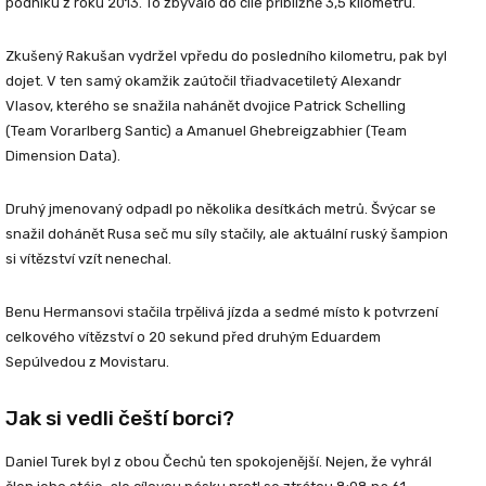
podniku z roku 2013. To zbývalo do cíle přibližně 3,5 kilometru.
Zkušený Rakušan vydržel vpředu do posledního kilometru, pak byl
dojet. V ten samý okamžik zaútočil třiadvacetiletý
Alexandr
Vlasov
, kterého se snažila nahánět dvojice
Patrick Schelling
(Team Vorarlberg Santic) a
Amanuel
Ghebreigzabhier
(Team
Dimension Data).
Druhý jmenovaný odpadl po několika desítkách metrů. Švýcar se
snažil dohánět Rusa seč mu síly stačily, ale aktuální ruský šampion
si vítězství vzít nenechal.
Benu Hermansovi
stačila trpělivá jízda a sedmé místo k potvrzení
celkového vítězství o 20 sekund před druhým
Eduardem
Sepúlvedou
z Movistaru.
Jak si vedli čeští borci?
Daniel Turek
byl z obou Čechů ten spokojenější. Nejen, že vyhrál