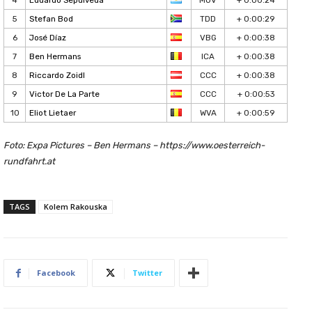
5
Stefan Bod
TDD
+ 0:00:29
6
José Díaz
VBG
+ 0:00:38
7
Ben Hermans
ICA
+ 0:00:38
8
Riccardo Zoidl
CCC
+ 0:00:38
9
Victor De La Parte
CCC
+ 0:00:53
10
Eliot Lietaer
WVA
+ 0:00:59
Foto: Expa Pictures – Ben Hermans – https://www.oesterreich-
rundfahrt.at
TAGS
Kolem Rakouska
Facebook
Twitter