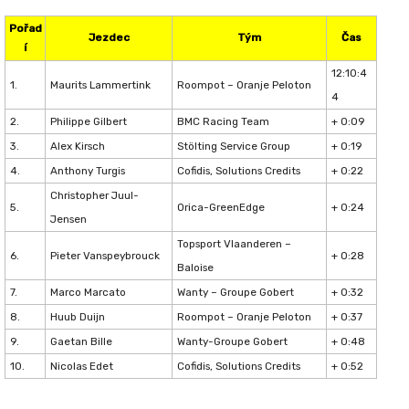
Pořad
Jezdec
Tým
Čas
í
12:10:4
1.
Maurits Lammertink
Roompot – Oranje Peloton
4
2.
Philippe Gilbert
BMC Racing Team
+ 0:09
3.
Alex Kirsch
Stölting Service Group
+ 0:19
4.
Anthony Turgis
Cofidis, Solutions Credits
+ 0:22
Christopher Juul-
5.
Orica-GreenEdge
+ 0:24
Jensen
Topsport Vlaanderen –
6.
Pieter Vanspeybrouck
+ 0:28
Baloise
7.
Marco Marcato
Wanty – Groupe Gobert
+ 0:32
8.
Huub Duijn
Roompot – Oranje Peloton
+ 0:37
9.
Gaetan Bille
Wanty-Groupe Gobert
+ 0:48
10.
Nicolas Edet
Cofidis, Solutions Credits
+ 0:52