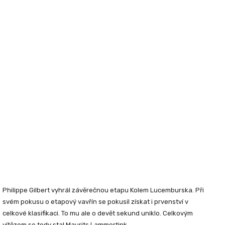
Philippe Gilbert
vyhrál závěrečnou etapu Kolem Lucemburska. Při
svém pokusu o etapový vavřín se pokusil získat i prvenství v
celkové klasifikaci. To mu ale o devět sekund uniklo. Celkovým
vítězem se tedy stal
Maurits Lammertink.