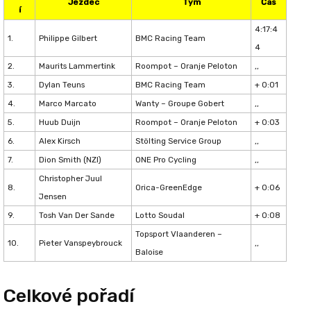
Jezdec
Tým
Čas
í
4:17:4
1.
Philippe Gilbert
BMC Racing Team
4
2.
Maurits Lammertink
Roompot – Oranje Peloton
,,
3.
Dylan Teuns
BMC Racing Team
+ 0:01
4.
Marco Marcato
Wanty – Groupe Gobert
,,
5.
Huub Duijn
Roompot – Oranje Peloton
+ 0:03
6.
Alex Kirsch
Stölting Service Group
,,
7.
Dion Smith (NZl)
ONE Pro Cycling
,,
Christopher Juul
8.
Orica-GreenEdge
+ 0:06
Jensen
9.
Tosh Van Der Sande
Lotto Soudal
+ 0:08
Topsport Vlaanderen –
10.
Pieter Vanspeybrouck
,,
Baloise
Celkové pořadí