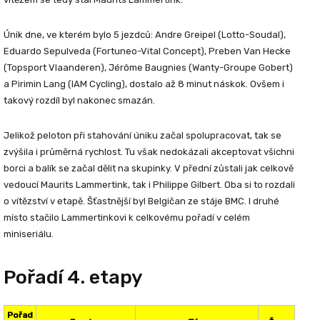
Únik dne, ve kterém bylo 5 jezdců:
Andre Greipel
(Lotto-Soudal),
Eduardo Sepulveda
(Fortuneo-Vital Concept),
Preben Van Hecke
(Topsport Vlaanderen),
Jérôme Baugnies
(Wanty-Groupe Gobert)
a
Pirimin Lang
(IAM Cycling), dostalo až 8 minut náskok. Ovšem i
takový rozdíl byl nakonec smazán.
Jelikož peloton při stahování úniku začal spolupracovat, tak se
zvýšila i průměrná rychlost. Tu však nedokázali akceptovat všichni
borci a balík se začal dělit na skupinky. V přední zůstali jak celkově
vedoucí
Maurits Lammertink
, tak i
Philippe Gilbert
. Oba si to rozdali
o vítězství v etapě. Šťastnější byl Belgičan ze stáje BMC. I druhé
místo stačilo Lammertinkovi k celkovému pořadí v celém
miniseriálu.
Pořadí 4. etapy
Pořad