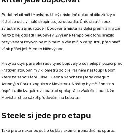
Podobný cíl měl i Movistar, který následně dokonal dílo zkázy a
Kittel se ocitl v malé skupince, jež odpadla. Únik si zatím bez
zvláštního zájmu rozdělil bodovaná místa na další prémii a krátce
na to z něj odpadl Tleubayev. Zvýšené tempo pelotonu srazilo
brzy vedení zbylých na minimum a vše mířilo ke spurtu, před nímž
však přišel ještě jeden klíčový bod.
Místy až čtyři paralelní řady týmů bojovaly o co nejlepší pozici před
krátkým stoupáním 7 kilometrů do cíle. Na něm nastoupil Boom,
který za sebou táhl Luise – Leona Sáncheze (tedy kolegu z
Astany) a Gorku Izaguirra z Movistaru. Nástup by měl šanci na
úspěch, dle Izaguirrovi opatrné spolupráce však šlo soudit, že
Movistar chce sázet především na Lobata.
Steele si jede pro etapu
Také proto nakonec došlo ke klasickému hromadnému spurtu,