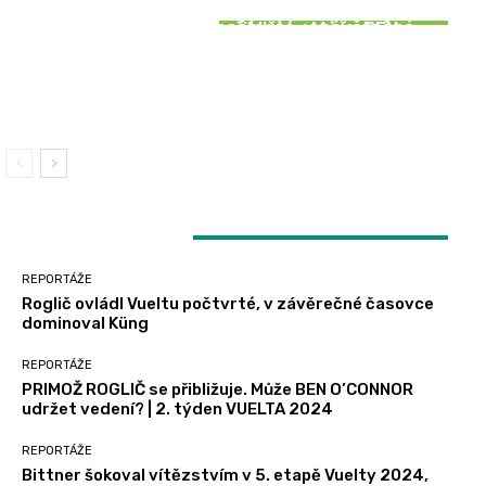
SOUVISEJÍCÍ ČLÁNKY
Roglič ovládl Vueltu počtvrté, v závěrečné
PRIMOŽ ROGLIČ se přibližuje. Může BEN
REPORTÁŽE
časovce dominoval Küng
O’CONNOR udržet vedení? | 2. týden VUELTA
2024
Bittner šokoval vítězstvím v 5. etapě Vuelty
2024, Vacek držel bílý trikot
LATEST ARTICLES
REPORTÁŽE
Roglič ovládl Vueltu počtvrté, v závěrečné časovce
dominoval Küng
REPORTÁŽE
PRIMOŽ ROGLIČ se přibližuje. Může BEN O’CONNOR
udržet vedení? | 2. týden VUELTA 2024
REPORTÁŽE
Bittner šokoval vítězstvím v 5. etapě Vuelty 2024,