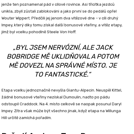
jenže ten poznamenal pád v cílové rovince. Asi třicítka jezdců
unikla, zbylí zůstali zablokováni a jako první se do pedálů opřel
Wouter Wippert. Předčili jej jenom dva vítězové dne – v cíli druhý
Impey, který díky tomu získal další bonusové vteřiny, a vítěz etapy,
jímž byl vcelku pohodlně
Steele Von Hoff
.
„BYL JSEM NERVÓZNÍ, ALE JACK
BOBRIDGE MĚ UKLIDŇOVAL A POTOM
MĚ DOVEZL NA SPRÁVNÉ MÍSTO. JE
TO FANTASTICKÉ.“
Etapa vcelku jednoznačně nevyšla Giantu-Alpecin. Neuspěl Kittel,
žádné bonusové vteřiny nezískal Dumoulin, nadto po pádu
odstoupil Craddock. Na 4. místo celkově se naopak posunul Daryl
Impey. Zítra však může být všechno jinak, když etapa na Willunga
Hill určitě zamíchá pořadím.