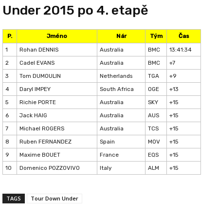
Under 2015 po 4. etapě
P.
Jméno
Nár
Tým
Čas
1
Rohan DENNIS
Australia
BMC
13:41:34
2
Cadel EVANS
Australia
BMC
+7
3
Tom DUMOULIN
Netherlands
TGA
+9
4
Daryl IMPEY
South Africa
OGE
+13
5
Richie PORTE
Australia
SKY
+15
6
Jack HAIG
Australia
AUS
+15
7
Michael ROGERS
Australia
TCS
+15
8
Ruben FERNANDEZ
Spain
MOV
+15
9
Maxime BOUET
France
EQS
+15
10
Domenico POZZOVIVO
Italy
ALM
+15
TAGS
Tour Down Under