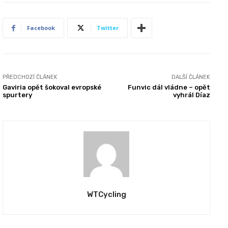
Facebook
Twitter
PŘEDCHOZÍ ČLÁNEK
DALŠÍ ČLÁNEK
Gaviria opět šokoval evropské
Funvic dál vládne – opět
spurtery
vyhrál Díaz
WTCycling
REPORTÁŽE
REPORTÁŽE