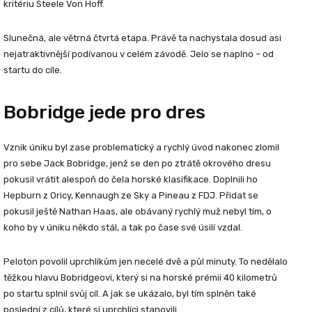
kritériu Steele Von Hoff.
Slunečná, ale větrná čtvrtá etapa. Právě ta nachystala dosud asi
nejatraktivnější podívanou v celém závodě. Jelo se naplno – od
startu do cíle.
Bobridge jede pro dres
Vznik úniku byl zase problematický a rychlý úvod nakonec zlomil
pro sebe Jack Bobridge, jenž se den po ztrátě okrového dresu
pokusil vrátit alespoň do čela horské klasifikace. Doplnili ho
Hepburn z Oricy, Kennaugh ze Sky a Pineau z FDJ. Přidat se
pokusil ještě Nathan Haas, ale obávaný rychlý muž nebyl tím, o
koho by v úniku někdo stál, a tak po čase své úsilí vzdal.
Peloton povolil uprchlíkům jen necelé dvě a půl minuty. To nedělalo
těžkou hlavu Bobridgeovi, který si na horské prémii 40 kilometrů
po startu splnil svůj cíl. A jak se ukázalo, byl tím splněn také
poslední z cílů, které si uprchlíci stanovili.