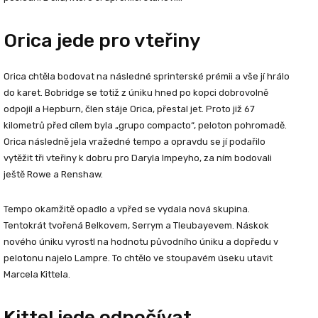
Orica jede pro vteřiny
Orica chtěla bodovat na následné sprinterské prémii a vše jí hrálo
do karet. Bobridge se totiž z úniku hned po kopci dobrovolně
odpojil a Hepburn, člen stáje Orica, přestal jet. Proto již 67
kilometrů před cílem byla „grupo compacto“, peloton pohromadě.
Orica následně jela vražedné tempo a opravdu se jí podařilo
vytěžit tři vteřiny k dobru pro Daryla Impeyho, za ním bodovali
ještě Rowe a Renshaw.
Tempo okamžitě opadlo a vpřed se vydala nová skupina.
Tentokrát tvořená Belkovem, Serrym a Tleubayevem. Náskok
nového úniku vyrostl na hodnotu původního úniku a dopředu v
pelotonu najelo Lampre. To chtělo ve stoupavém úseku utavit
Marcela Kittela.
Kittel jede odpočívat