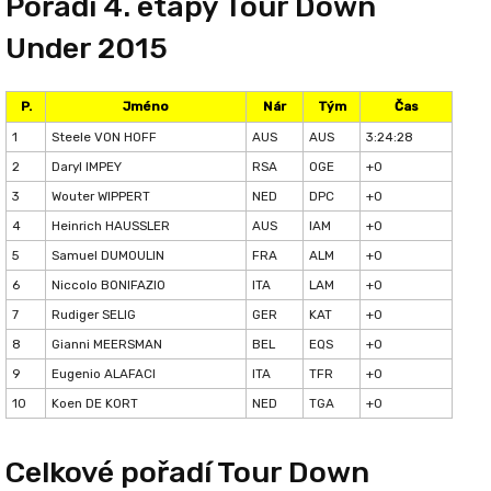
Pořadí 4. etapy Tour Down
Under 2015
P.
Jméno
Nár
Tým
Čas
1
Steele VON HOFF
AUS
AUS
3:24:28
2
Daryl IMPEY
RSA
OGE
+0
3
Wouter WIPPERT
NED
DPC
+0
4
Heinrich HAUSSLER
AUS
IAM
+0
5
Samuel DUMOULIN
FRA
ALM
+0
6
Niccolo BONIFAZIO
ITA
LAM
+0
7
Rudiger SELIG
GER
KAT
+0
8
Gianni MEERSMAN
BEL
EQS
+0
9
Eugenio ALAFACI
ITA
TFR
+0
10
Koen DE KORT
NED
TGA
+0
Celkové pořadí Tour Down