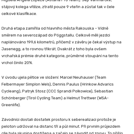
stájový kolega vítěze, ztratil pouze 9 vteřin a zůstal tak v čele
celkové klasifikace.
Druhá etapa zamířila od hlavního města Rakouska – Vídně
směrem na severozápad do Pöggstallu. Celkově měli jezdci
naplánováno 199,6 kilometrů, přičemž v závěru je čekal výstup na
Jasenegg, a to rovnou třikrát. Dvakrát z toho byla ovšem
vrchařská prémie druhé kategorie, průměrné stoupání na tento
vrchol činilo 20%.
V úvodu ujela pětice ve složení:
Marcel Neuhauser
(Team
Felbermayer Simplon Wels),
Dennis Paulus
(Hrinkow Advarics
Cycleang),
Patryk Stosz
(CCC Sprandi Polkowice),
Sebastian
Schönberger
(Tirol Cycling Team) a
Helmut Trettwer
(WSA-
Greenlife).
Závodníci dostali dostatek prostoru k seberealizaci protože je
peloton udržoval na distanc tří a půl minut. Při prvním průjezdem
cíle byla skupina dostižena a začalo se závodit od znovu. To přišlo