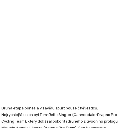
Druhá etapa přinesla v závěru spurt pouze čtyř jezdců.
Nejrychlejší z nich byl
Tom-Jelte Slagter
(Cannondale-Drapac Pro
Cycling Team), který dokázal pokořit i druhého z úvodního prologu
Miguela Ángela Lópeze
(Astana Pro Team).
Sep Vanmarcke
,