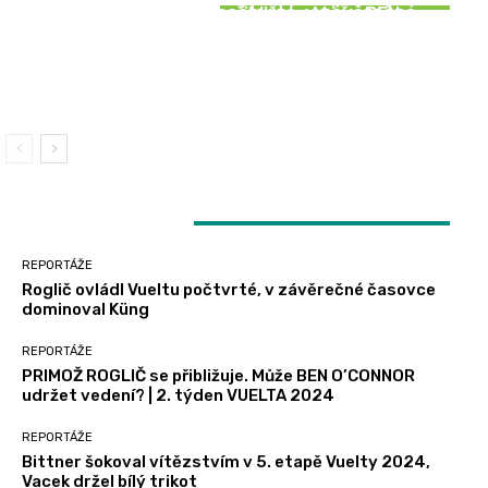
SOUVISEJÍCÍ ČLÁNKY
Roglič ovládl Vueltu počtvrté, v závěrečné
PRIMOŽ ROGLIČ se přibližuje. Může BEN
REPORTÁŽE
časovce dominoval Küng
O’CONNOR udržet vedení? | 2. týden VUELTA
2024
Bittner šokoval vítězstvím v 5. etapě Vuelty
2024, Vacek držel bílý trikot
LATEST ARTICLES
REPORTÁŽE
Roglič ovládl Vueltu počtvrté, v závěrečné časovce
dominoval Küng
REPORTÁŽE
PRIMOŽ ROGLIČ se přibližuje. Může BEN O’CONNOR
udržet vedení? | 2. týden VUELTA 2024
REPORTÁŽE
Bittner šokoval vítězstvím v 5. etapě Vuelty 2024,
Vacek držel bílý trikot