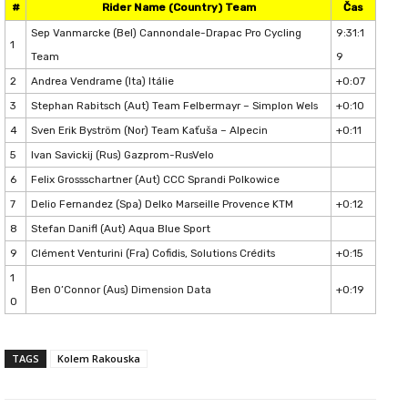
#
Rider Name (Country) Team
Čas
Sep Vanmarcke (Bel) Cannondale-Drapac Pro Cycling
9:31:1
1
Team
9
2
Andrea Vendrame (Ita) Itálie
+0:07
3
Stephan Rabitsch (Aut) Team Felbermayr – Simplon Wels
+0:10
4
Sven Erik Byström (Nor) Team Kaťuša – Alpecin
+0:11
5
Ivan Savickij (Rus) Gazprom-RusVelo
6
Felix Grossschartner (Aut) CCC Sprandi Polkowice
7
Delio Fernandez (Spa) Delko Marseille Provence KTM
+0:12
8
Stefan Danifl (Aut) Aqua Blue Sport
9
Clément Venturini (Fra) Cofidis, Solutions Crédits
+0:15
1
Ben O’Connor (Aus) Dimension Data
+0:19
0
TAGS
Kolem Rakouska