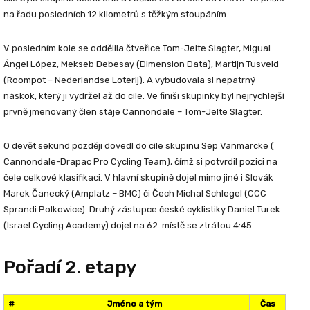
na řadu posledních 12 kilometrů s těžkým stoupáním.
V posledním kole se oddělila čtveřice
Tom-Jelte Slagter
,
Migual
Ángel López
,
Mekseb Debesay
(Dimension Data),
Martijn Tusveld
(Roompot – Nederlandse Loterij). A vybudovala si nepatrný
náskok, který ji vydržel až do cíle. Ve finiši skupinky byl nejrychlejší
prvně jmenovaný člen stáje Cannondale – Tom-Jelte Slagter.
O devět sekund později dovedl do cíle skupinu
Sep Vanmarcke
(
Cannondale-Drapac Pro Cycling Team), čímž si potvrdil pozici na
čele celkové klasifikaci. V hlavní skupině dojel mimo jiné i Slovák
Marek Čanecký
(Amplatz – BMC) či Čech
Michal Schlegel
(CCC
Sprandi Polkowice). Druhý zástupce české cyklistiky
Daniel Turek
(Israel Cycling Academy) dojel na 62. místě se ztrátou 4:45.
Pořadí 2. etapy
#
Jméno a tým
Čas