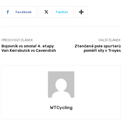
Facebook
Twitter
PŘEDCHOZÍ ČLÁNEK
DALŠÍ ČLÁNEK
Bojovník vs smolař 4. etapy:
Ztenčené pole spurterů
Van Keirsbulck vs Cavendish
poměří síly v Troyes
WTCycling
REPORTÁŽE
REPORTÁŽE