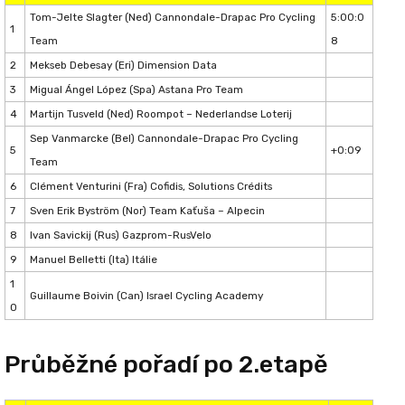
Tom-Jelte Slagter (Ned) Cannondale-Drapac Pro Cycling
5:00:0
1
Team
8
2
Mekseb Debesay (Eri) Dimension Data
3
Migual Ángel López (Spa) Astana Pro Team
4
Martijn Tusveld (Ned) Roompot – Nederlandse Loterij
Sep Vanmarcke (Bel) Cannondale-Drapac Pro Cycling
5
+0:09
Team
6
Clément Venturini (Fra) Cofidis, Solutions Crédits
7
Sven Erik Byström (Nor) Team Kaťuša – Alpecin
8
Ivan Savickij (Rus) Gazprom-RusVelo
9
Manuel Belletti (Ita) Itálie
1
Guillaume Boivin (Can) Israel Cycling Academy
0
Průběžné pořadí po 2.etapě