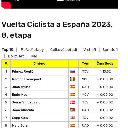
Vuelta Ciclista a España 2023,
8. etapa
Top 10
|
Pořadí etapy
|
Celkové pořadí
|
Vrchaři
|
Sprinteři
|
Do 25 let
|
Tým
P.
Jméno
Tým
Čas/Body
1
Primož Roglič
TJV
4:13:52
2
Remco Evenepoel
SOQ
+ 0:00:00
3
Juan Ayuso
UAD
+ 0:00:00
4
Enric Mas
MOV
+ 0:00:02
5
Jonas Vingegaard
TJV
+ 0:00:02
6
João Almeida
UAD
+ 0:00:02
7
Sepp Kuss
TJV
+ 0:00:02
8
Marc Soler
UAD
+ 0:00:02