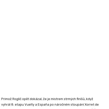
Primož Roglič opět dokázal, že je mistrem strmých finišů, když
vyhrál 8. etapu Vuelty a España po náročném stoupání Xorret de