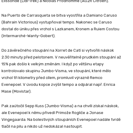
Elissonde (Lidl-Trek) a Nicolas Prodhomme (AG2R Citroën).
Na Puerto de Carrasqueta se bitva vyostřila a Damiano Caruso
(Bahrain Victorious) vystupňoval tempo. Nakonec se Caruso
dostal do úniku přes vrchol s Lazkanem, Kronem a Ruiem Costou
(Intermarché-Wanty-Gobert).
Do závěrečného stoupání na Xorret de Catí si vytvořili náskok
2:30 minuty před pelotonem. V neuvěřitelně prudkém stoupání až
15% pak došlo k velkým změnám. I když po většinu etapy
kontrolovalo skupinu Jumbo-Visma, ve stoupání, které mělo
vrchol tři kilometry před cílem, promluvil výrazně Remco
Evenepoel. V úvodu kopce zvýšil tempo a odpáral např. Enrica
Mase (Movistar).
Pak zaútočil Sepp Kuss (Jumbo-Visma) a na chvíli získal náskok,
ale Evenepoel k němu přivedl Primože Rogliče a Jonase
Vingegaarda. Na bolestivých stoupáních Evenepoel nadále tvrdě
tlačil na pilu a nikdo už nedokázal nastoupit.