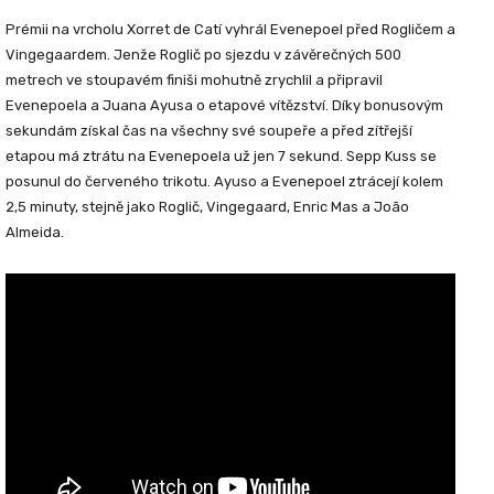
Prémii na vrcholu Xorret de Catí vyhrál Evenepoel před Rogličem a
Vingegaardem. Jenže Roglič po sjezdu v závěrečných 500
metrech ve stoupavém finiši mohutně zrychlil a připravil
Evenepoela a Juana Ayusa o etapové vítězství. Díky bonusovým
sekundám získal čas na všechny své soupeře a před zítřejší
etapou má ztrátu na Evenepoela už jen 7 sekund. Sepp Kuss se
posunul do červeného trikotu. Ayuso a Evenepoel ztrácejí kolem
2,5 minuty, stejně jako Roglič, Vingegaard, Enric Mas a João
Almeida.