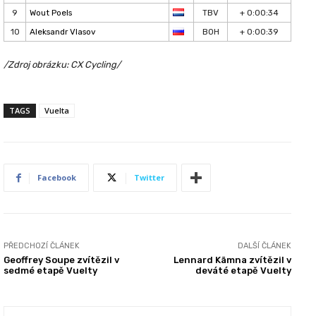
9
Wout Poels
TBV
+ 0:00:34
10
Aleksandr Vlasov
BOH
+ 0:00:39
/Zdroj obrázku: CX Cycling/
TAGS
Vuelta
Facebook
Twitter
PŘEDCHOZÍ ČLÁNEK
DALŠÍ ČLÁNEK
Geoffrey Soupe zvítězil v
Lennard Kämna zvítězil v
sedmé etapě Vuelty
deváté etapě Vuelty