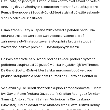
Catí. Poté, co jeho tým Jumbo-Visma kontroloval závod po většinu
dne, Roglič v závěrečných kilometrech mohutně zaútočil, porazil
Remca Evenepoela (Soudal-QuickStep) a získal důležité sekundy
v boji o celkovou klasifikaci.
Osmá etapa Vuelty a España 2023 zavedla peloton na 165 km
dlouhou trasu do Xorret de Catí v oblasti Valencie. Trať
zahrnovala čtyři kategorizovaná stoupání a brutální stoupání
závěrečné, celkově přes 3600 nastoupaných metrů.
Po rychlém startu se v úvodní hodině závodu podařilo vytvořit
početnou skupinu asi 20 jezdců v úniku. Nejaktivnější byl Thomas
De Gendt (Lotto-Dstny), který získal maximum bodů ve dvou
prvních stoupáních a poté sám zaútočil na Puerto de Benifallim.
Ve sjezdu byl De Gendt dostižen skupinou pronásledovatelů, v níž
byli Javier Romo (Astana Qazaqstan), Cristian Rodriguez (Arkéa-
Samsic), Antonio Tiberi (Bahrain Victorious) a Oier Lazkano
(Movistar). K ní se dostali také Andreas Kron (Lotto-Dstny), Kenny