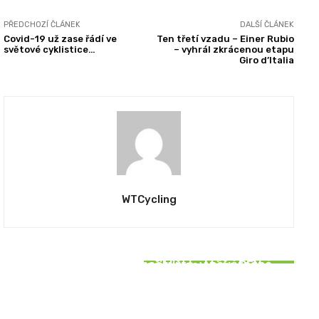
PŘEDCHOZÍ ČLÁNEK
DALŠÍ ČLÁNEK
Covid-19 už zase řádí ve
Ten třetí vzadu – Einer Rubio
světové cyklistice…
– vyhrál zkrácenou etapu
Giro d’Italia
WTCycling
REPORTÁŽE
REPORTÁŽE
SOUVISEJÍCÍ ČLÁNKY
Roglič ovládl Vueltu počtvrté, v závěrečné
PRIMOŽ ROGLIČ se přibližuje. Může BEN
REPORTÁŽE
časovce dominoval Küng
O’CONNOR udržet vedení? | 2. týden VUELTA
2024
Bittner šokoval vítězstvím v 5. etapě Vuelty
2024, Vacek držel bílý trikot