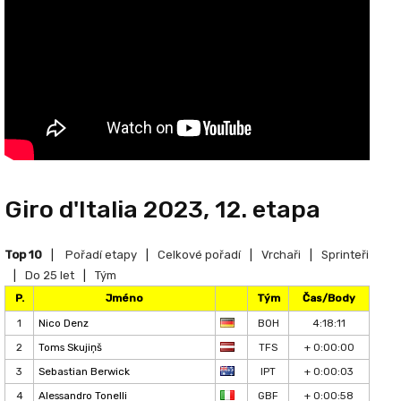
Giro d'Italia 2023, 12. etapa
Top 10
|
Pořadí etapy
|
Celkové pořadí
|
Vrchaři
|
Sprinteři
|
Do 25 let
|
Tým
P.
Jméno
Tým
Čas/Body
1
Nico Denz
BOH
4:18:11
2
Toms Skujiņš
TFS
+ 0:00:00
3
Sebastian Berwick
IPT
+ 0:00:03
4
Alessandro Tonelli
GBF
+ 0:00:58