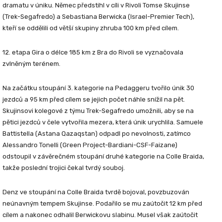
dramatu v úniku. Němec předstihl v cíli v Rivoli Tomse Skujinse
(Trek-Segafredo) a Sebastiana Berwicka (Israel-Premier Tech),
kteří se oddělili od větší skupiny zhruba 100 km před cílem.
12. etapa Gira o délce 185 km z Bra do Rivoli se vyznačovala
zvlněným terénem.
Na začátku stoupání 3. kategorie na Pedaggeru tvořilo únik 30
jezdců a 95 km před cílem se jejich počet náhle snížil na pět.
Skujinsovi kolegové z týmu Trek-Segafredo umožnili, aby se na
pětici jezdců v čele vytvořila mezera, která únik urychlila. Samuele
Battistella (Astana Qazaqstan) odpadl po nevolnosti, zatímco
Alessandro Tonelli (Green Project-Bardiani-CSF-Faizane)
odstoupil v závěrečném stoupání druhé kategorie na Colle Braida,
takže poslední trojici čekal tvrdý souboj.
Denz ve stoupání na Colle Braida tvrdě bojoval, povzbuzován
neúnavným tempem Skujinse. Podařilo se mu zaútočit 12 km před
cílem a nakonec odhalil Berwickovu slabinu. Musel však zaútočit