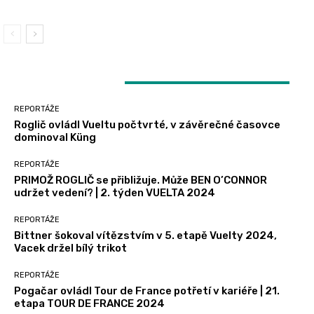
LATEST ARTICLES
REPORTÁŽE
Roglič ovládl Vueltu počtvrté, v závěrečné časovce
dominoval Küng
REPORTÁŽE
PRIMOŽ ROGLIČ se přibližuje. Může BEN O’CONNOR
udržet vedení? | 2. týden VUELTA 2024
REPORTÁŽE
Bittner šokoval vítězstvím v 5. etapě Vuelty 2024,
Vacek držel bílý trikot
REPORTÁŽE
Pogačar ovládl Tour de France potřetí v kariéře | 21.
etapa TOUR DE FRANCE 2024