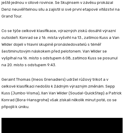
ještě jednou v cílové rovince. Se Skujinsem v závěsu prokázal
Denz neuvěřitelnou sílu a zajistil si své první etapové vítězství na
Grand Tour.
Co se týče celkové klasifikace, výrazných zisků dosáhli výrazní
outsideři. Konrad se z 16. místa vyšvihl na 13., zatímco Kuss a Van
Wilder dojeli v hlavní skupině pronásledovatelů s téměř
šestiminutovým náskokem před pelotonem. Van Wilder se
vyšplhal na 16. místo s odstupem 6:08, zatímco Kuss se posunul
na 20. místo s odstupem 9:43.
Geraint Thomas (Ineos Grenadiers) udržel růžový trikot a v
celkové klasifikaci nedošlo k žádným výrazným změnám. Sepp
Kuss (Jumbo-Visma), Ilan Van Wilder (Soudal-QuickStep) a Patrick
Konrad (Bora-Hansgrohe) však získali několik minut poté, co se
připojili k úniku.