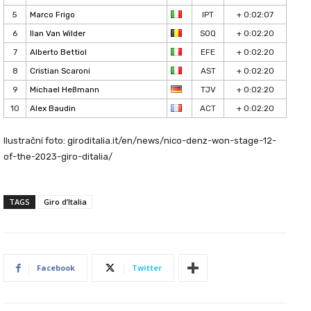
5
Marco Frigo
IPT
+ 0:02:07
6
Ilan Van Wilder
SOQ
+ 0:02:20
7
Alberto Bettiol
EFE
+ 0:02:20
8
Cristian Scaroni
AST
+ 0:02:20
9
Michael Heßmann
TJV
+ 0:02:20
10
Alex Baudin
ACT
+ 0:02:20
Ilustrační foto: giroditalia.it/en/news/nico-denz-won-stage-12-
of-the-2023-giro-ditalia/
TAGS
Giro d’Italia
Facebook
Twitter