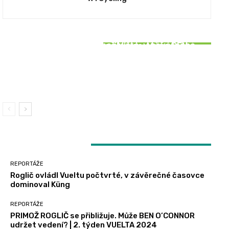
REPORTÁŽE
REPORTÁŽE
SOUVISEJÍCÍ ČLÁNKY
Roglič ovládl Vueltu počtvrté, v závěrečné
PRIMOŽ ROGLIČ se přibližuje. Může BEN
REPORTÁŽE
časovce dominoval Küng
O’CONNOR udržet vedení? | 2. týden VUELTA
2024
Bittner šokoval vítězstvím v 5. etapě Vuelty
2024, Vacek držel bílý trikot
LATEST ARTICLES
REPORTÁŽE
Roglič ovládl Vueltu počtvrté, v závěrečné časovce
dominoval Küng
REPORTÁŽE
PRIMOŽ ROGLIČ se přibližuje. Může BEN O’CONNOR
udržet vedení? | 2. týden VUELTA 2024