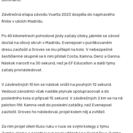
Závěrečná etapa závodu Vuelta 2023 dospěla do napínavého
finiše v ulicích Madridu.
Po 40 kilometrech pohodové jízdy začaly útoky, jakmile se závod
dostal na cílový okruh v Madridu. Evenepoel v puntíkovaném
dresu zaútočil a Groves se mu přilepil na kolo. V nebezpečné
šestičlenné skupině se k nim přidali Costa, Kamna, Denz a Ganna.
Náskok narostl na 30 sekund, než je EF Education a další týmy
začaly pronásledovat.
V závěrečných 10 km se náskok snížil na pouhých 12 sekund.
Vedoucí závodníci však nadále plynule spolupracovali a do
posledního kola si připsali 15 sekund. V závěrečných 2 km se na ně
peloton řítil. Kamna vedl do poslední zatáčky, než Evenepoel
zaútočil. Groves ho následoval, projel kolem něj a zvítězil.
Za ním projel cílem Kuss ruku v ruce se svými kolegy z týmu