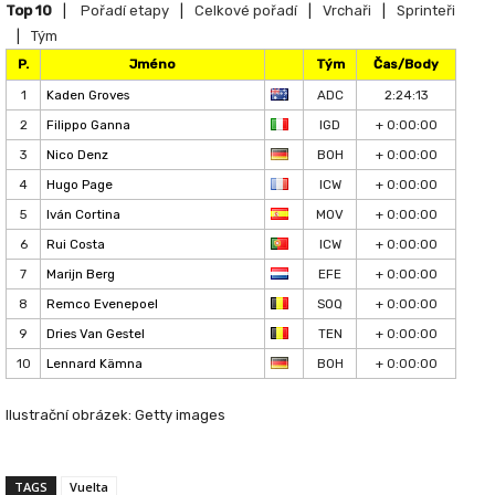
Top 10
|
Pořadí etapy
|
Celkové pořadí
|
Vrchaři
|
Sprinteři
|
Tým
P.
Jméno
Tým
Čas/Body
1
Kaden Groves
ADC
2:24:13
2
Filippo Ganna
IGD
+ 0:00:00
3
Nico Denz
BOH
+ 0:00:00
4
Hugo Page
ICW
+ 0:00:00
5
Iván Cortina
MOV
+ 0:00:00
6
Rui Costa
ICW
+ 0:00:00
7
Marijn Berg
EFE
+ 0:00:00
8
Remco Evenepoel
SOQ
+ 0:00:00
9
Dries Van Gestel
TEN
+ 0:00:00
10
Lennard Kämna
BOH
+ 0:00:00
Ilustrační obrázek: Getty images
TAGS
Vuelta