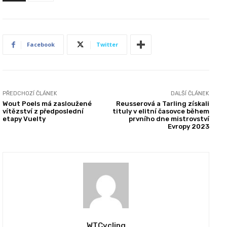
Facebook
Twitter
PŘEDCHOZÍ ČLÁNEK
DALŠÍ ČLÁNEK
Wout Poels má zasloužené
Reusserová a Tarling získali
vítězství z předposlední
tituly v elitní časovce během
etapy Vuelty
prvního dne mistrovství
Evropy 2023
WTCycling