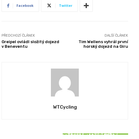
Facebook
Twitter
PŘEDCHOZÍ ČLÁNEK
DALŠÍ ČLÁNEK
Greipel ovládl složitý dojezd
Tim Wellens vyhrál první
v Beneventu
horský dojezd na Giru
WTCycling
REPORTÁŽE
REPORTÁŽE
SOUVISEJÍCÍ ČLÁNKY
Roglič ovládl Vueltu počtvrté, v závěrečné
PRIMOŽ ROGLIČ se přibližuje. Může BEN