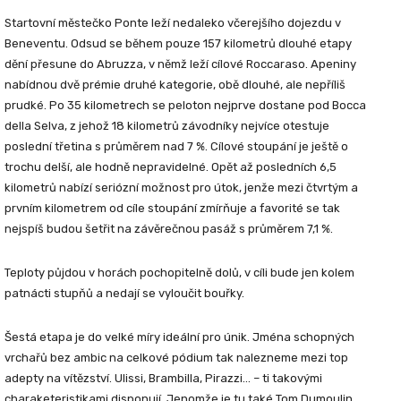
Startovní městečko
Ponte
leží nedaleko včerejšího dojezdu v
Beneventu. Odsud se během pouze 157 kilometrů dlouhé etapy
dění přesune do Abruzza, v němž leží cílové
Roccaraso
. Apeniny
nabídnou dvě prémie druhé kategorie, obě dlouhé, ale nepříliš
prudké. Po 35 kilometrech se peloton nejprve dostane pod Bocca
della Selva, z jehož 18 kilometrů závodníky nejvíce otestuje
poslední třetina s průměrem nad 7 %. Cílové stoupání je ještě o
trochu delší, ale hodně nepravidelné. Opět až posledních 6,5
kilometrů nabízí seriózní možnost pro útok, jenže mezi čtvrtým a
prvním kilometrem od cíle stoupání zmírňuje a favorité se tak
nejspíš budou šetřit na závěrečnou pasáž s průměrem 7,1 %.
Teploty půjdou v horách pochopitelně dolů, v cíli bude jen kolem
patnácti stupňů a nedají se vyloučit bouřky.
Šestá etapa je do velké míry ideální pro únik. Jména schopných
vrchařů bez ambic na celkové pódium tak nalezneme mezi top
adepty na vítězství.
Ulissi
,
Brambilla
,
Pirazzi
… – ti takovými
charaketeristikami disponují. Jenomže je tu také
Tom Dumoulin
,