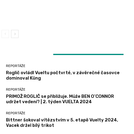
REPORTÁŽE
časovce dominoval Küng
O’CONNOR udržet vedení? | 2. týden VUELTA
2024
Bittner šokoval vítězstvím v 5. etapě Vuelty
2024, Vacek držel bílý trikot
LATEST ARTICLES
REPORTÁŽE
Roglič ovládl Vueltu počtvrté, v závěrečné časovce
dominoval Küng
REPORTÁŽE
PRIMOŽ ROGLIČ se přibližuje. Může BEN O’CONNOR
udržet vedení? | 2. týden VUELTA 2024
REPORTÁŽE
Bittner šokoval vítězstvím v 5. etapě Vuelty 2024,
Vacek držel bílý trikot