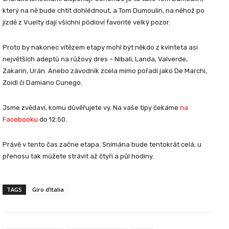
který na ně bude chtít dohlédnout, a Tom Dumoulin, na něhož po
jízdě z Vuelty dají všichni pódioví favorité velký pozor.
Proto by nakonec vítězem etapy mohl být někdo z kvinteta asi
největších adeptů na růžový dres – Nibali, Landa, Valverde,
Zakarin, Urán. Anebo závodník zcela mimo pořadí jako De Marchi,
Zoidl či Damiano Cunego.
Jsme zvědaví, komu důvěřujete vy. Na vaše tipy čekáme
na
Facebooku
do 12:50.
Právě v tento čas začne etapa. Snímána bude tentokrát celá, u
přenosu tak můžete strávit až čtyři a půl hodiny.
TAGS
Giro d’Italia