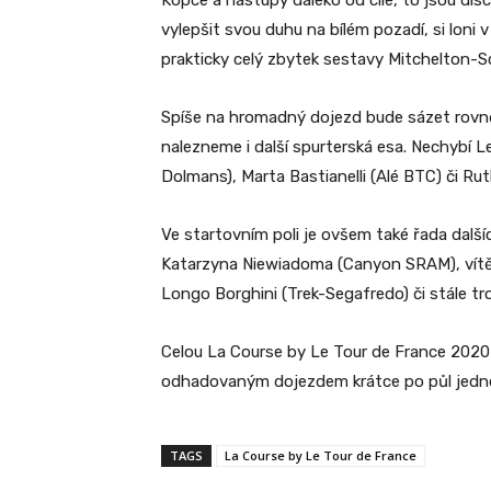
Kopce a nástupy daleko od cíle, to jsou disc
vylepšit svou duhu na bílém pozadí, si loni 
prakticky celý zbytek sestavy Mitchelton-Sco
Spíše na hromadný dojezd bude sázet rovněž
nalezneme i další spurterská esa. Nechybí L
Dolmans), Marta Bastianelli (Alé BTC) či Ru
Ve startovním poli je ovšem také řada další
Katarzyna Niewiadoma (Canyon SRAM), vítěz
Longo Borghini (Trek-Segafredo) či stále t
Celou La Course by Le Tour de France 2020
odhadovaným dojezdem krátce po půl jedn
TAGS
La Course by Le Tour de France