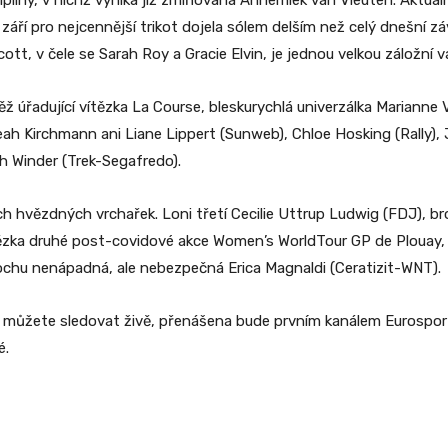
iplíny, v nichž vyniká již zmiňovaná
Annemiek van Vleuten
. Aktuál
v září pro nejcennější trikot dojela sólem delším než celý dnešní z
tt, v čele se Sarah Roy a Gracie Elvin, je jednou velkou záložní v
 úřadující vítězka La Course, bleskurychlá univerzálka
Marianne 
eah Kirchmann ani Liane Lippert (Sunweb), Chloe Hosking (Rally), 
th Winder (Trek-Segafredo).
ch hvězdných vrchařek. Loni třetí
Cecilie Uttrup Ludwig
(FDJ), br
ka druhé post-covidové akce Women’s WorldTour GP de Plouay, Li
rochu nenápadná, ale nebezpečná Erica Magnaldi (Ceratizit-WNT).
 můžete sledovat živě, přenášena bude prvním kanálem Eurosport
é.