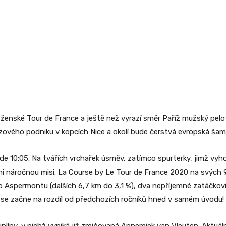
ženské Tour de France a ještě než vyrazí směr Paříž mužský pelo
ázového podniku v kopcích Nice a okolí bude čerstvá evropská ša
bude 10:05. Na tvářích vrchařek úsměv, zatímco spurterky, jimž v
elmi náročnou misi. La Course by Le Tour de France 2020 na svých 
do Aspermontu (dalších 6,7 km do 3,1 %), dva nepříjemné zatáčkov
 se začne na rozdíl od předchozích ročníků hned v samém úvodu!