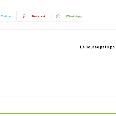
Twitter
Pinterest
WhatsApp
La Course patří po
EN
UELTA
ečné
pě
t