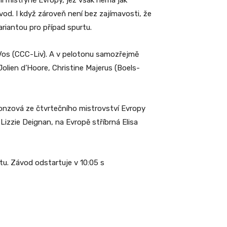
ní mistryně Evropy, jež však nemá jak
ávod. I když zároveň není bez zajímavosti, že
ariantou pro případ spurtu.
Vos
(CCC-Liv). A v pelotonu samozřejmě
Jolien d’Hoore, Christine Majerus (Boels-
onzová ze čtvrtečního mistrovství Evropy
zzie Deignan, na Evropě stříbrná Elisa
u. Závod odstartuje v 10:05 s