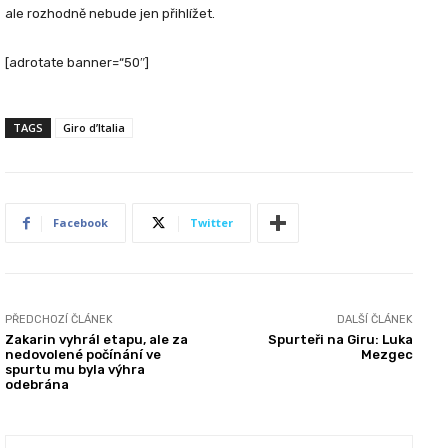
ale rozhodně nebude jen přihlížet.
[adrotate banner=“50″]
TAGS
Giro d’Italia
Facebook
Twitter
PŘEDCHOZÍ ČLÁNEK
DALŠÍ ČLÁNEK
Zakarin vyhrál etapu, ale za
Spurteři na Giru: Luka
nedovolené počínání ve
Mezgec
spurtu mu byla výhra
odebrána