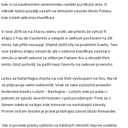
kde si na závěrečném ceremoniálu navlékl puntíkatý dres. O
několik týdnů později zazářil na domácím závodu Okolo Polska,
kde ovládl celkovou klasifikaci.
V roce 2015 se na Starou dámu vrátil, ale přesto že vyhrál 11.
etapu z Pau do Cauterets a vylepšil si celkové postavení na 28.
místo, tak příliš nezaujal. Zřejmě šetřil síly na podzimní Vueltu. Tam
sice žádnou etapu nevyhrál, ale v celkové klasifikaci zaostal o
minutu a devět sekund za vítězným Fabiem Aru a obsadil třetí
místo, čímž potvrdil, že patřil mezi favority na celkové prvenství.
Letos se Rafal Majka chystá na své třetí vystoupení na Giru. Na ně
se připravuje velmi svědomitě. Však se také zúčastnil poslední
Ardénské klasiky Lutych – Bastogne – Lutych, kde po pádu v
jednom ze sjezdů skončil hluboko v poli poražených. Poté se s
týmem odebral na Kypr, kde trénoval na nacházející závody.
Prvním ostrým testem je právě probíhající závod Okolo Romandie.
Jak si povede polský cyklista na italských silnicích teprve uvidíme,