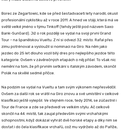
Borec ze Zegartowic, kde se před šestadvaceti lety narodil, okusil
profesionální cyklistiku až v roce 2011. A hned ve stáji, která má ve
světě velké jméno v týmu Tinkoff (tehdy ještě pod názvem Saxo
Bank–SunGard). Již o rok později se vydal na svoji první Grand
Tour – na španělskou Vueltu. Z ní si odvezl 32. místo. Rafal přes
zimu potrénoval a vysloužil si nominaci na Giro. Na něm jako
jezdec do 25 let dlouho vozil bílý dres pro nejlepšího jezdce této
kategorie. Ovšem v závěrečných etapách o něj přišel. To však nic
nemění na tom, že při prvním setkání s italským závodem, skončil
Polák na skvělé sedmé příčce.
Na podzim se vydal na Vueltu a tam svým výkonem nepřesvědčil.
Ovšem za další rok se vrátil na Giro znovu a své umístění v celkové
klasifikaci ještě vylepšil. Ve stejném roce, tedy 2014, se zúčastnil i
Tour de France a zde se předvedl ve velkém stylu. Ač celkově
skončil na 44. místě, tak zaujal především svými vrchařskými
schopnostmi, když dokázal vyhrát dvě horské etapy a díky nim se
dostat i do čela klasifikace vrchařů, což mu vydrželo až do Paříže,