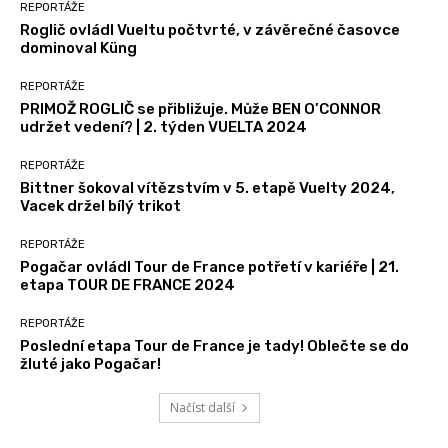
REPORTÁŽE
Roglič ovládl Vueltu počtvrté, v závěrečné časovce
dominoval Küng
REPORTÁŽE
PRIMOŽ ROGLIČ se přibližuje. Může BEN O’CONNOR
udržet vedení? | 2. týden VUELTA 2024
REPORTÁŽE
Bittner šokoval vítězstvím v 5. etapě Vuelty 2024,
Vacek držel bílý trikot
REPORTÁŽE
Pogačar ovládl Tour de France potřetí v kariéře | 21.
etapa TOUR DE FRANCE 2024
REPORTÁŽE
Poslední etapa Tour de France je tady! Oblečte se do
žluté jako Pogačar!
Načíst další