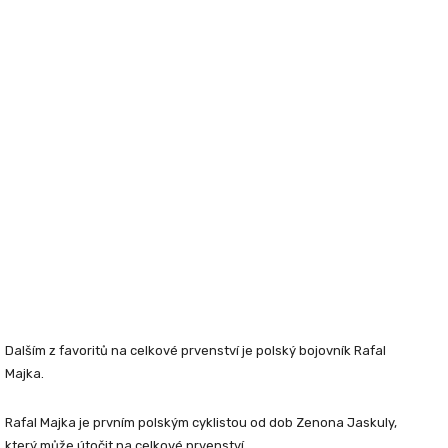
Dalším z favoritů na celkové prvenství je polský bojovník
Rafal
Majka
.
Rafal Majka je prvním polským cyklistou od dob Zenona Jaskuly,
který může útočit na celkové prvenství.