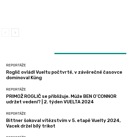
časovce dominoval Küng
O’CONNOR udržet vedení? | 2. týden VUELTA
2024
Bittner šokoval vítězstvím v 5. etapě Vuelty
2024, Vacek držel bílý trikot
LATEST ARTICLES
REPORTÁŽE
Roglič ovládl Vueltu počtvrté, v závěrečné časovce
dominoval Küng
REPORTÁŽE
PRIMOŽ ROGLIČ se přibližuje. Může BEN O’CONNOR
udržet vedení? | 2. týden VUELTA 2024
REPORTÁŽE
Bittner šokoval vítězstvím v 5. etapě Vuelty 2024,
Vacek držel bílý trikot