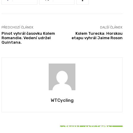
PŘEDCHOZÍ ČLÁNEK
DALŠÍ ČLÁNEK
Pinot vyhrál časovku Kolem
Kolem Turecka: Horskou
Romandie. Vedení udržel
etapu vyhrál Jaime Roson
Quintana.
WTCycling
REPORTÁŽE
REPORTÁŽE
SOUVISEJÍCÍ ČLÁNKY
Roglič ovládl Vueltu počtvrté, v závěrečné
PRIMOŽ ROGLIČ se přibližuje. Může BEN
REPORTÁŽE