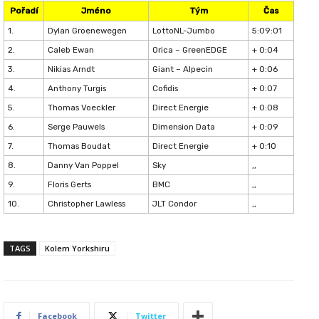
Pořadí
Jméno
Tým
Čas
1.
Dylan Groenewegen
LottoNL-Jumbo
5:09:01
2.
Caleb Ewan
Orica – GreenEDGE
+ 0:04
3.
Nikias Arndt
Giant – Alpecin
+ 0:06
4.
Anthony Turgis
Cofidis
+ 0:07
5.
Thomas Voeckler
Direct Energie
+ 0:08
6.
Serge Pauwels
Dimension Data
+ 0:09
7.
Thomas Boudat
Direct Energie
+ 0:10
8.
Danny Van Poppel
Sky
,,
9.
Floris Gerts
BMC
,,
10.
Christopher Lawless
JLT Condor
,,
TAGS
Kolem Yorkshiru
Facebook
Twitter