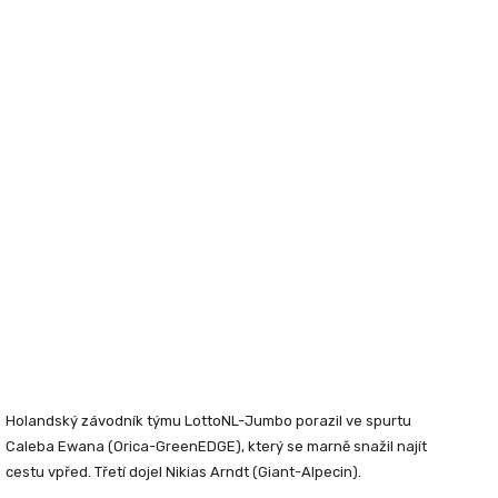
Holandský závodník týmu LottoNL-Jumbo porazil ve spurtu
Caleba Ewana (Orica-GreenEDGE), který se marně snažil najít
cestu vpřed. Třetí dojel Nikias Arndt (Giant-Alpecin).