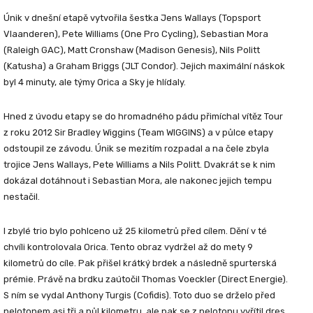
Únik v dnešní etapě vytvořila šestka Jens Wallays (Topsport
Vlaanderen), Pete Williams (One Pro Cycling), Sebastian Mora
(Raleigh GAC), Matt Cronshaw (Madison Genesis), Nils Politt
(Katusha) a Graham Briggs (JLT Condor). Jejich maximální náskok
byl 4 minuty, ale týmy Orica a Sky je hlídaly.
Hned z úvodu etapy se do hromadného pádu přimíchal vítěz Tour
z roku 2012 Sir Bradley Wiggins (Team WIGGINS) a v půlce etapy
odstoupil ze závodu. Únik se mezitím rozpadal a na čele zbyla
trojice Jens Wallays, Pete Williams a Nils Politt. Dvakrát se k nim
dokázal dotáhnout i Sebastian Mora, ale nakonec jejich tempu
nestačil.
I zbylé trio bylo pohlceno už 25 kilometrů před cílem. Dění v té
chvíli kontrolovala Orica. Tento obraz vydržel až do mety 9
kilometrů do cíle. Pak přišel krátký brdek a následně spurterská
prémie. Právě na brdku zaútočil Thomas Voeckler (Direct Energie).
S ním se vydal Anthony Turgis (Cofidis). Toto duo se drželo před
pelotonem asi tři a půl kilometru, ale pak se z pelotonu vyřítil dres