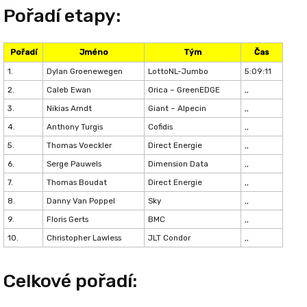
Pořadí etapy:
Pořadí
Jméno
Tým
Čas
1.
Dylan Groenewegen
LottoNL-Jumbo
5:09:11
2.
Caleb Ewan
Orica – GreenEDGE
,,
3.
Nikias Arndt
Giant – Alpecin
,,
4.
Anthony Turgis
Cofidis
,,
5.
Thomas Voeckler
Direct Energie
,,
6.
Serge Pauwels
Dimension Data
,,
7.
Thomas Boudat
Direct Energie
,,
8.
Danny Van Poppel
Sky
,,
9.
Floris Gerts
BMC
,,
10.
Christopher Lawless
JLT Condor
,,
Celkové pořadí: