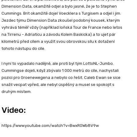
Dimension Data, okamžitě odjel a bylo jasné, že je to Stephen
Cummings. Brit okamžitě dojel Voecklera s Turgisem a odjel i jim.
Jezdec týmu Dimension Data zkoušel podobný kousek, kterým
vyhrává téměř vždy (například loňská Tour de France nebo letos
na Tirrenu – Adriaticu a závodu Kolem Baskicka) a to ujet pár
kilometrů před cílem a využít svou obrovskou sílu k dotažení
tohoto nástupu do cíle.
I nyní to vypadalo nadějně, ale proti byl tým LottoNL-Jumbo.
Cummingse dojeli, když zbývalo 1 000 metrů do cíle, nachystali
pozici pro Groenewegena a nebylo co řešit. Caleb Ewan se sice
snažil vecpat vpřed, ale nebyl úspěšný a musel se spokojit s
druhým místem.
Video:
https://www.youtube.com/watch?v=BwxR0Wb8V9w