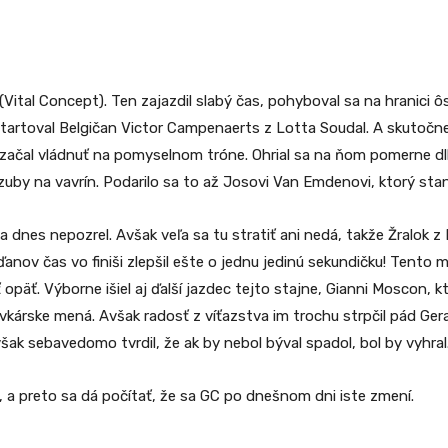
Vital Concept). Ten zajazdil slabý čas, pohyboval sa na hranici ô
tartoval Belgičan Victor Campenaerts z Lotta Soudal. A skutočne 
začal vládnuť na pomyselnom tróne. Ohrial sa na ňom pomerne dl
il zuby na vavrín. Podarilo sa to až Josovi Van Emdenovi, ktorý s
a dnes nepozrel. Avšak veľa sa tu stratiť ani nedá, takže Žralok z 
nov čas vo finiši zlepšil ešte o jednu jedinú sekundičku! Tento 
 opäť. Výborne išiel aj ďalší jazdec tejto stajne, Gianni Moscon, k
ovkárske mená. Avšak radosť z víťazstva im trochu strpčil pád G
šak sebavedomo tvrdil, že ak by nebol býval spadol, bol by vyhral
, a preto sa dá počítať, že sa GC po dnešnom dni iste zmení.