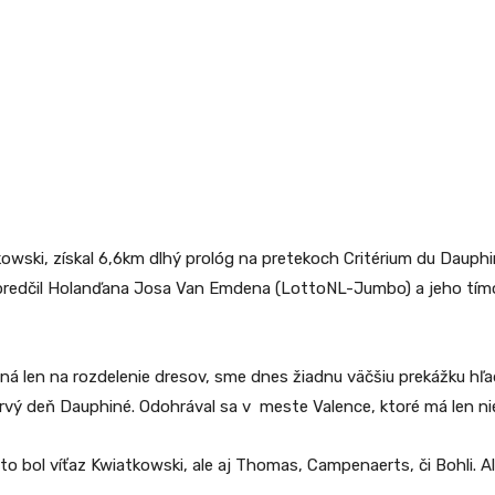
kowski, získal 6,6km dlhý prológ na pretekoch Critérium du Dauphi
i predčil Holanďana Josa Van Emdena (LottoNL-Jumbo) a jeho tím
aná len na rozdelenie dresov, sme dnes žiadnu väčšiu prekážku hľa
 prvý deň Dauphiné. Odohrával sa v meste Valence, ktoré má len n
 to bol víťaz Kwiatkowski, ale aj Thomas, Campenaerts, či Bohli. 