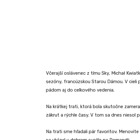
Včerajší oslávenec z tímu Sky, Michał Kwiat
sezóny, francúzskou Starou Dámou. V ciel
pádom aj do celkového vedenia.
Na krátkej trati, ktorá bola skutočne zamer
zákrut a rýchle časy. V tom sa dnes niesol
Na trati sme hľadali pár favoritov. Menovite