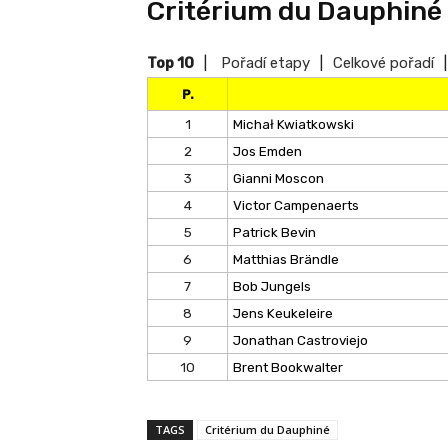
Critérium du Dauphiné 
Top 10
|
Pořadí etapy
|
Celkové pořadí
|
P.
1
Michał Kwiatkowski
2
Jos Emden
3
Gianni Moscon
4
Victor Campenaerts
5
Patrick Bevin
6
Matthias Brändle
7
Bob Jungels
8
Jens Keukeleire
9
Jonathan Castroviejo
10
Brent Bookwalter
TAGS
Critérium du Dauphiné