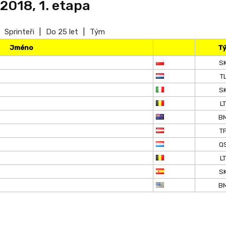
2018, 1. etapa
Sprinteři
|
Do 25 let
|
Tým
Jméno
T
S
T
S
L
B
T
Q
L
S
B