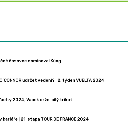
t
rečné časovce dominoval Küng
N O’CONNOR udržet vedení? | 2. týden VUELTA 2024
uelty 2024, Vacek držel bílý trikot
 v kariéře | 21. etapa TOUR DE FRANCE 2024