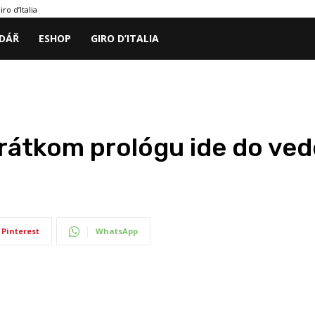
iro d’Italia
DÁŘ
ESHOP
GIRO D’ITALIA
rátkom prológu ide do ved
Pinterest
WhatsApp