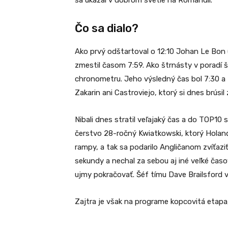
sa ukázal v dobrom svetle na Romandii.
Čo sa dialo?
Ako prvý odštartoval o 12:10 Johan Le Bon (
zmestil časom 7:59. Ako štrnásty v poradí š
chronometru. Jeho výsledný čas bol 7:30 a 
Zakarin ani Castroviejo, ktorý si dnes brús
Nibali dnes stratil veľajaký čas a do TOP10 s
čerstvo 28-ročný Kwiatkowski, ktorý Holanďa
rampy, a tak sa podarilo Angličanom zvíťaziť
sekundy a nechal za sebou aj iné veľké čas
ujmy pokračovať. Šéf tímu Dave Brailsford v
Zajtra je však na programe kopcovitá etapa