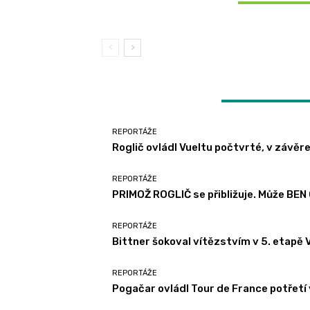
SOUVISEJÍCÍ ČLÁNKY
Vuelty 2024, Vacek držel bílý triko
časovce dominoval Küng
2024
LATEST ARTICLES
REPORTÁŽE
Roglič ovládl Vueltu počtvrté, v závě
REPORTÁŽE
PRIMOŽ ROGLIČ se přibližuje. Může BE
REPORTÁŽE
Bittner šokoval vítězstvím v 5. etapě V
REPORTÁŽE
Pogačar ovládl Tour de France potřetí