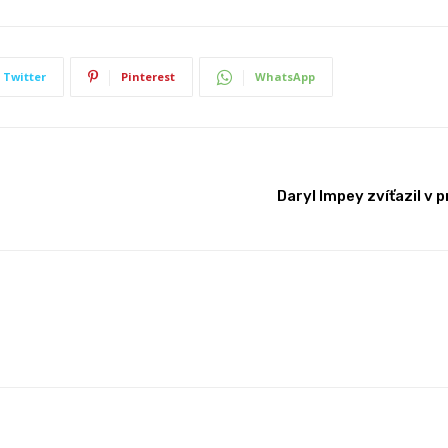
Twitter
Pinterest
WhatsApp
Daryl Impey zvíťazil v 
EN
UELTA
ečné
pě