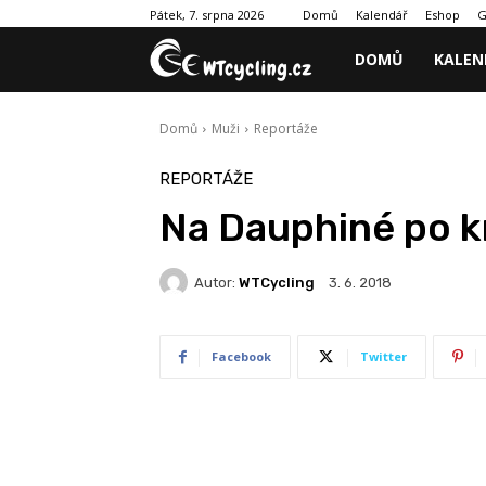
Domů
Kalendář
Eshop
G
Pátek, 7. srpna 2026
DOMŮ
KALEN
Domů
Muži
Reportáže
REPORTÁŽE
Na Dauphiné po k
Autor:
WTCycling
3. 6. 2018
Facebook
Twitter