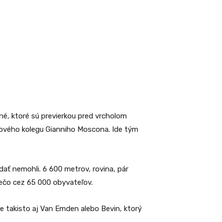
né, ktoré sú previerkou pred vrcholom
ového kolegu Gianniho Moscona. Ide tým
dať nemohli. 6 600 metrov, rovina, pár
iečo cez 65 000 obyvateľov.
Ale takisto aj Van Emden alebo Bevin, ktorý