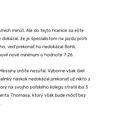
smich minút. Ale do tejto hranice sa ešte
dokázal, že je špecialistom na jazdu proti
ho, veď prekonať ho nedokázal Bohli,
tanovil nové minimum o hodnote 7:26.
Messiny určite nezúfal. Výborne však išiel
malinký náskok nedokázal prekonať už nikto z
torý na svojho poľského kolegu stratil iba 3
erainta Thomasa, ktorý však bude môcť bez
.