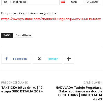
10
Rafał Majka
UAD
+ 0:03:08
Podpořte nás i odběrem na youtube:
https://www.youtube.com/channel/UCcgXohlj1JJwV0QJEtvJUSw
TAGS
Giro d’Italia
Facebook
Twitter
PŘEDCHOZÍ ČLÁNEK
DALŠÍ ČLÁNEK
TAKTICKÁ bitva úniku | 19.
NADVLÁDA Tadeje Pogačara.
etapa GIRO D’ITALIA 2024
Jaké jsou šance na double
GIRO-TOUR? | GIRO D’ITALIA
2024