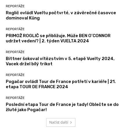
REPORTÁŽE
Roglič ovládl Vueltu počtvrté, v závěrečné časovce
dominoval Küng
REPORTÁŽE
PRIMOŽ ROGLIČ se přibližuje. Může BEN O’CONNOR
udržet vedení? | 2. týden VUELTA 2024
REPORTÁŽE
Bittner šokoval vítězstvím v 5. etapě Vuelty 2024,
Vacek držel bílý trikot
REPORTÁŽE
Pogačar ovládl Tour de France potřetí v kariéře | 21.
etapa TOUR DE FRANCE 2024
REPORTÁŽE
Poslední etapa Tour de France je tady! Oblečte se do
žluté jako Pogačar!
Načíst další