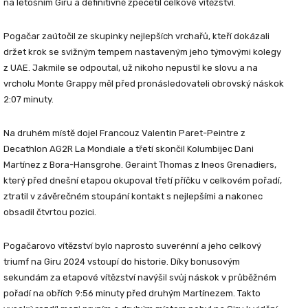
na letošním Giru a definitivně zpečetil celkové vítězství.
Pogačar zaútočil ze skupinky nejlepších vrchařů, kteří dokázali
držet krok se svižným tempem nastaveným jeho týmovými kolegy
z UAE. Jakmile se odpoutal, už nikoho nepustil ke slovu a na
vrcholu Monte Grappy měl před pronásledovateli obrovský náskok
2:07 minuty.
Na druhém místě dojel Francouz Valentin Paret-Peintre z
Decathlon AG2R La Mondiale a třetí skončil Kolumbijec Dani
Martínez z Bora-Hansgrohe. Geraint Thomas z Ineos Grenadiers,
který před dnešní etapou okupoval třetí příčku v celkovém pořadí,
ztratil v závěrečném stoupání kontakt s nejlepšími a nakonec
obsadil čtvrtou pozici.
Pogačarovo vítězství bylo naprosto suverénní a jeho celkový
triumf na Giru 2024 vstoupí do historie. Díky bonusovým
sekundám za etapové vítězství navýšil svůj náskok v průběžném
pořadí na obřích 9:56 minuty před druhým Martínezem. Takto