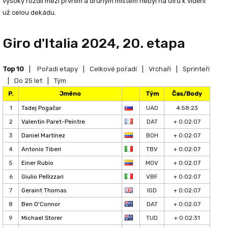
vysoký rozdíl mezi prvním a druhým místem nebyl na Giru k vidění
už celou dekádu.
Giro d'Italia 2024, 20. etapa
Top 10
|
Pořadí etapy
|
Celkové pořadí
|
Vrchaři
|
Sprinteři
|
Do 25 let
|
Tým
P.
Jméno
Tým
Čas/Body
1
Tadej Pogačar
UAD
4:58:23
2
Valentin Paret-Peintre
DAT
+ 0:02:07
3
Daniel Martínez
BOH
+ 0:02:07
4
Antonio Tiberi
TBV
+ 0:02:07
5
Einer Rubio
MOV
+ 0:02:07
6
Giulio Pellizzari
VBF
+ 0:02:07
7
Geraint Thomas
IGD
+ 0:02:07
8
Ben O'Connor
DAT
+ 0:02:07
9
Michael Storer
TUD
+ 0:02:31