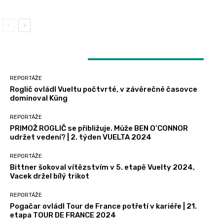
LATEST ARTICLES
REPORTÁŽE
Roglič ovládl Vueltu počtvrté, v závěrečné časovce
dominoval Küng
REPORTÁŽE
PRIMOŽ ROGLIČ se přibližuje. Může BEN O’CONNOR
udržet vedení? | 2. týden VUELTA 2024
REPORTÁŽE
Bittner šokoval vítězstvím v 5. etapě Vuelty 2024,
Vacek držel bílý trikot
REPORTÁŽE
Pogačar ovládl Tour de France potřetí v kariéře | 21.
etapa TOUR DE FRANCE 2024