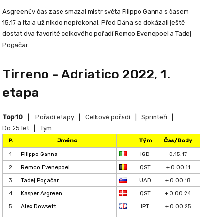
Asgreenův čas zase smazal mistr světa Filippo Ganna s časem
15:17 a Itala už nikdo nepřekonal. Před Dána se dokázali ještě
dostat dva favorité celkového pořadí Remco Evenepoel a Tadej
Pogačar.
Tirreno - Adriatico 2022, 1.
etapa
Top 10
|
Pořadí etapy
|
Celkové pořadí
|
Sprinteři
|
Do 25 let
|
Tým
P.
Jméno
Tým
Čas/Body
1
Filippo Ganna
IGD
0:15:17
2
Remco Evenepoel
QST
+ 0:00:11
3
Tadej Pogačar
UAD
+ 0:00:18
4
Kasper Asgreen
QST
+ 0:00:24
5
Alex Dowsett
IPT
+ 0:00:25