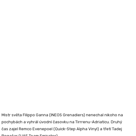
Mistr světa Filippo Ganna (INEOS Grenadiers) nenechal nikoho na
pochybách a vyhrál úvodní časovku na Tirrrenu-Adriaticu. Druhý
čas zajel Remco Evenepoel (Quick-Step Alpha Vinyl) a třetí Tadej
Pogačar (UAE Team Emirates).