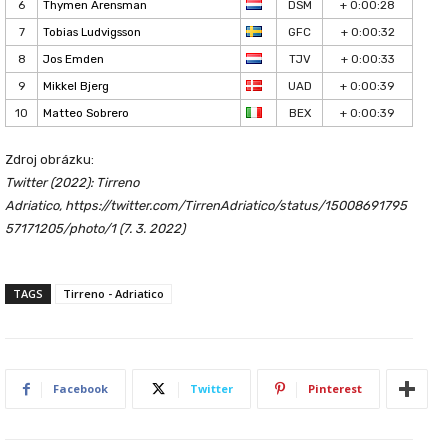
6
Thymen Arensman
DSM
+ 0:00:28
7
Tobias Ludvigsson
GFC
+ 0:00:32
8
Jos Emden
TJV
+ 0:00:33
9
Mikkel Bjerg
UAD
+ 0:00:39
10
Matteo Sobrero
BEX
+ 0:00:39
Zdroj obrázku:
Twitter (2022): Tirreno
Adriatico, https://twitter.com/TirrenAdriatico/status/15008691795
57171205/photo/1 (7. 3. 2022)
TAGS
Tirreno - Adriatico
Facebook
Twitter
Pinterest