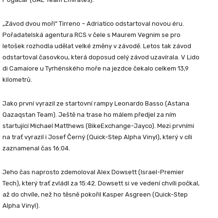
„Závod dvou moří“ Tirreno – Adriatico odstartoval novou éru.
Pořadatelská agentura RCS v čele s Maurem Vegnim se pro
letošek rozhodla udělat velké změny v závodě. Letos tak závod
odstartoval časovkou, která doposud celý závod uzavírala. V Lido
di Camaiore u Tyrhénského moře na jezdce čekalo celkem 13,9
kilometrů.
Jako první vyrazil ze startovní rampy Leonardo Basso (Astana
Qazaqstan Team). Ještě na trase ho málem předjel za ním
startující Michael Matthews (BikeExchange-Jayco). Mezi prvními
na trať vyrazil i Josef Černý (Quick-Step Alpha Vinyl), který v cíli
zaznamenal čas 16:04.
Jeho čas naprosto zdemoloval Alex Dowsett (Israel-Premier
Tech), který trať zvládl za 15:42. Dowsett si ve vedení chvíli počkal,
až do chvíle, než ho těsně pokořil Kasper Asgreen (Quick-Step
Alpha Vinyl).