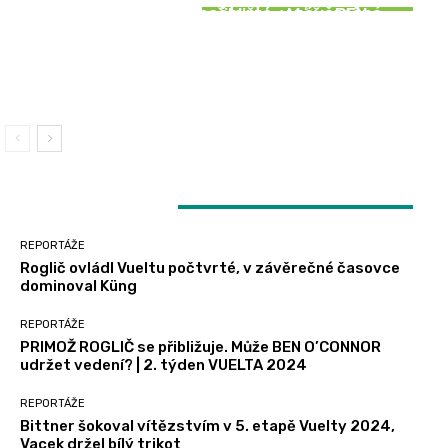
SOUVISEJÍCÍ ČLÁNKY
Roglič ovládl Vueltu počtvrté, v závěrečné
PRIMOŽ ROGLIČ se přibližuje. Může BEN
REPORTÁŽE
časovce dominoval Küng
O’CONNOR udržet vedení? | 2. týden VUELTA
2024
Bittner šokoval vítězstvím v 5. etapě Vuelty
2024, Vacek držel bílý trikot
LATEST ARTICLES
REPORTÁŽE
Roglič ovládl Vueltu počtvrté, v závěrečné časovce
dominoval Küng
REPORTÁŽE
PRIMOŽ ROGLIČ se přibližuje. Může BEN O’CONNOR
udržet vedení? | 2. týden VUELTA 2024
REPORTÁŽE
Bittner šokoval vítězstvím v 5. etapě Vuelty 2024,
Vacek držel bílý trikot