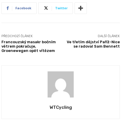
Facebook
Twitter
PŘEDCHOZÍ ČLÁNEK
DALŠÍ ČLÁNEK
Francouzský masakr bočním
Ve třetím dějství Paříž-Nice
větrem pokračuje,
se radoval Sam Bennett
Groenewegen opět vítězem
WTCycling
REPORTÁŽE
REPORTÁŽE