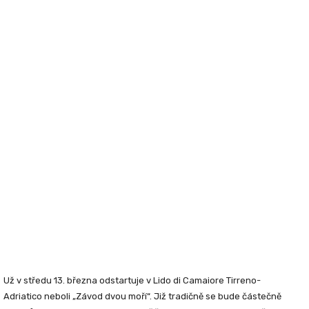
Už v středu 13. března odstartuje v Lido di Camaiore
Tirreno-
Adriatico
neboli „Závod dvou moří“. Již tradičně se bude částečně