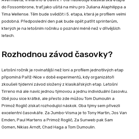
do Fossombrone, trať jako ušitá na míru pro Juliana Alaphilippa a
Tima Wellense. Těm bude svědčit i 5. etapa, která je profilem velmi
podobná. Předposlední den pak bude opět patřit sprinterům,
kterých je na letošním ročníku o poznání méně než v dřívějších
letech.
Rozhodnou závod časovky?
Letošní ročník je rovinatější než loni a profilem jednotlivých etap
připomíná Paříž-Nice v době experimentů, kdy organizátoři
zkoušeli týdenní závod složený z klasikářských etap. Letošní
Tirreno má ale navíc jednou týmovou a jednu individuální časovku.
Obě jsou sice krátké, ale přesto zde můžou Tom Dumoulin a
Primož Roglič získat rozhodující náskok. Oba týmy sem přivezli
excelentní časovkáře. Za Jumbo-Visma je to Tony Martin, Jos Van
Emden, Paul Martens a Primož Roglič, Za Sunweb pak Sam
Oomen, Nikias Arndt, Chad Haga a Tom Dumoulin.