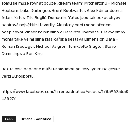
Tomu se může rovnat pouze „dream team“ Mitcheltonu – Michael
Hepburn, Luke Durbrigde, Brent Bookwalter, Alex Edmondson a
Adam Yates. Trio Roglič, Dumoulin, Yates jsou tak bezpochyby
papírově největšími favority. Ale nikdy není radno předem
odepisovat Vincenza Nibaliho a Gerainta Thomase. Překvapit by
mohla také velmi silná klasikářská sestava Dimension Data –
Roman Kreuziger, Michael Valgren, Tom-Jelte Slagter, Steve
Cummings a Ben King.
Jak to celé dopadne můžete sledovat po celý týden na české
verzi Eurosportu.
https://www.facebook.com/tirrenoadriatico/videos/17839625550
42827/
TAGS
Tirreno - Adriatico