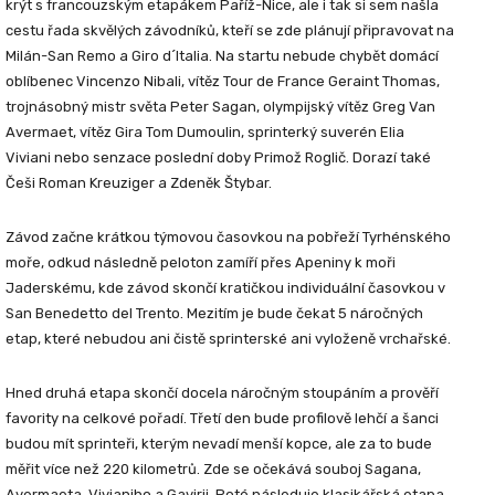
krýt s francouzským etapákem
Paříž-Nice
, ale i tak si sem našla
cestu řada skvělých závodníků, kteří se zde plánují připravovat na
Milán-San Remo
a
Giro d´Italia
. Na startu nebude chybět domácí
oblíbenec
Vincenzo Nibali
, vítěz Tour de France
Geraint Thomas
,
trojnásobný mistr světa
Peter Sagan
, olympijský vítěz
Greg Van
Avermaet
, vítěz Gira
Tom Dumoulin,
sprinterký suverén
Elia
Viviani
nebo senzace poslední doby
Primož Roglič
. Dorazí také
Češi
Roman Kreuziger
a
Zdeněk Štybar
.
Závod začne krátkou týmovou časovkou na pobřeží Tyrhénského
moře, odkud následně peloton zamíří přes Apeniny k moři
Jaderskému, kde závod skončí kratičkou individuální časovkou v
San Benedetto del Trento. Mezitím je bude čekat 5 náročných
etap, které nebudou ani čistě sprinterské ani vyloženě vrchařské.
Hned druhá etapa skončí docela náročným stoupáním a prověří
favority na celkové pořadí. Třetí den bude profilově lehčí a šanci
budou mít sprinteři, kterým nevadí menší kopce, ale za to bude
měřit více než 220 kilometrů. Zde se očekává souboj Sagana,
Avermaeta, Vivianiho a Gavirii. Poté následuje klasikářská etapa