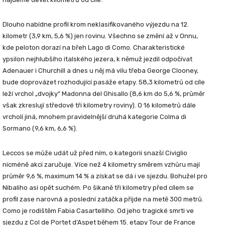
Dlouho nabídne profil krom neklasifikovaného výjezdu na 12.
kilometr (3,9 km, 5,6 %) jen rovinu. Všechno se změní až v Onnu,
kde peloton dorazí na břeh Lago di Como. Charakteristické
ypsilon nejhlubšího italského jezera, k němuž jezdil odpočívat
Adenauer i Churchill a dnes u něj má vilu třeba George Clooney,
bude doprovázet rozhodující pasáže etapy. 58,3 kilometrů od cíle
leží vrchol „dvojky“ Madonna del Ghisallo (8,6 km do 5,6 %, průměr
však zkreslují středové tři kilometry roviny). O 16 kilometrů dále
vrcholí jiná, mnohem pravidelnější druhá kategorie Colma di
Sormano (9,6 km, 6,6 %).
Leccos se může udát už před ním, o kategorii snazší Civiglio
nicméně akci zaručuje. Více než 4 kilometry směrem vzhůru mají
průměr 9,6 %, maximum 14 % a získat se dá i ve sjezdu. Bohužel pro
Nibaliho asi opět suchém. Po šikaně tři kilometry před cílem se
profil zase narovná a poslední zatáčka přijde na metě 300 metrů.
Como je rodištěm Fabia Casartelliho. Od jeho tragické smrti ve
sjezdu z Col de Portet d’Aspet během 15. etapy Tour de France