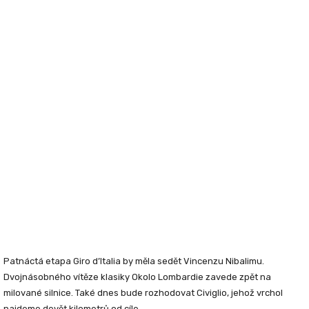
Patnáctá etapa Giro d’Italia by měla sedět Vincenzu Nibalimu.
Dvojnásobného vítěze klasiky Okolo Lombardie zavede zpět na
milované silnice. Také dnes bude rozhodovat Civiglio, jehož vrchol
najdeme devět kilometrů od cíle.