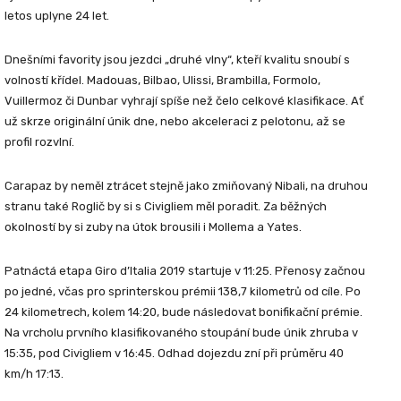
letos uplyne 24 let.
Dnešními favority jsou jezdci „druhé vlny“, kteří kvalitu snoubí s
volností křídel. Madouas, Bilbao, Ulissi, Brambilla, Formolo,
Vuillermoz či Dunbar vyhrají spíše než čelo celkové klasifikace. Ať
už skrze originální únik dne, nebo akceleraci z pelotonu, až se
profil rozvlní.
Carapaz by neměl ztrácet stejně jako zmiňovaný Nibali, na druhou
stranu také Roglič by si s Civigliem měl poradit. Za běžných
okolností by si zuby na útok brousili i Mollema a Yates.
Patnáctá etapa Giro d’Italia 2019 startuje v 11:25. Přenosy začnou
po jedné, včas pro sprinterskou prémii 138,7 kilometrů od cíle. Po
24 kilometrech, kolem 14:20, bude následovat bonifikační prémie.
Na vrcholu prvního klasifikovaného stoupání bude únik zhruba v
15:35, pod Civigliem v 16:45. Odhad dojezdu zní při průměru 40
km/h 17:13.