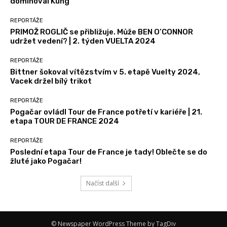
dominoval Küng
REPORTÁŽE
PRIMOŽ ROGLIČ se přibližuje. Může BEN O’CONNOR
udržet vedení? | 2. týden VUELTA 2024
REPORTÁŽE
Bittner šokoval vítězstvím v 5. etapě Vuelty 2024,
Vacek držel bílý trikot
REPORTÁŽE
Pogačar ovládl Tour de France potřetí v kariéře | 21.
etapa TOUR DE FRANCE 2024
REPORTÁŽE
Poslední etapa Tour de France je tady! Oblečte se do
žluté jako Pogačar!
Načíst další
© Newspaper WordPress Theme by TagDiv