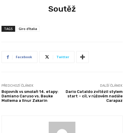
Soutěž
TAGS
Giro d’Italia
Facebook
Twitter
PŘEDCHOZÍ ČLÁNEK
DALŠÍ ČLÁNEK
Bojovník vs smolaři 14. etapy:
Dario Cataldo zvítězil stylem
Damiano Caruso vs. Bauke
start – cíl, v růžovém nadále
Mollema a Ilnur Zakarin
Carapaz