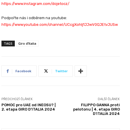
https://www.instagram.com/dojetocz/
Podpořte nás i odběrem na youtube:
https://www.youtube.com/channel/UCcgXohlj1JJwV0QJEtvJUSw
TAGS
Giro d’Italia
Facebook
Twitter
PŘEDCHOZÍ ČLÁNEK
DALŠÍ ČLÁNEK
POMOC pro UAE od INEOSU? |
FILIPPO GANNA proti
2. etapa GIRO D’ITALIA 2024
pelotonu | 4. etapa GIRO
D’ITALIA 2024