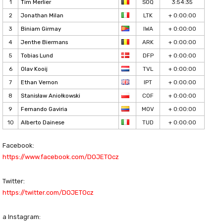
1
Tim Merlier
SOQ
3:54:35
2
Jonathan Milan
LTK
+ 0:00:00
3
Biniam Girmay
IWA
+ 0:00:00
4
Jenthe Biermans
ARK
+ 0:00:00
5
Tobias Lund
DFP
+ 0:00:00
6
Olav Kooij
TVL
+ 0:00:00
7
Ethan Vernon
IPT
+ 0:00:00
8
Stanisław Aniołkowski
COF
+ 0:00:00
9
Fernando Gaviria
MOV
+ 0:00:00
10
Alberto Dainese
TUD
+ 0:00:00
Facebook:
https://www.facebook.com/DOJETOcz​
Twitter:
https://twitter.com/DOJETOcz​
a Instagram: