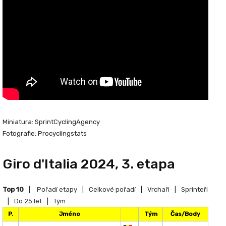
Miniatura: SprintCyclingAgency
Fotografie: Procyclingstats
Giro d'Italia 2024, 3. etapa
Top 10
|
Pořadí etapy
|
Celkové pořadí
|
Vrchaři
|
Sprinteři
|
Do 25 let
|
Tým
P.
Jméno
Tým
Čas/Body