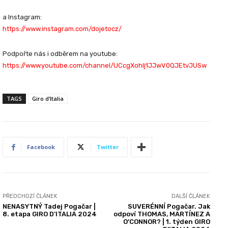
a Instagram:
https://www.instagram.com/dojetocz/
Podpořte nás i odběrem na youtube:
https://www.youtube.com/channel/UCcgXohlj1JJwV0QJEtvJUSw
TAGS
Giro d’Italia
Facebook
Twitter
PŘEDCHOZÍ ČLÁNEK
DALŠÍ ČLÁNEK
NENASYTNÝ Tadej Pogačar |
SUVERÉNNÍ Pogačar. Jak
8. etapa GIRO D’ITALIA 2024
odpoví THOMAS, MARTÍNEZ A
O’CONNOR? | 1. týden GIRO