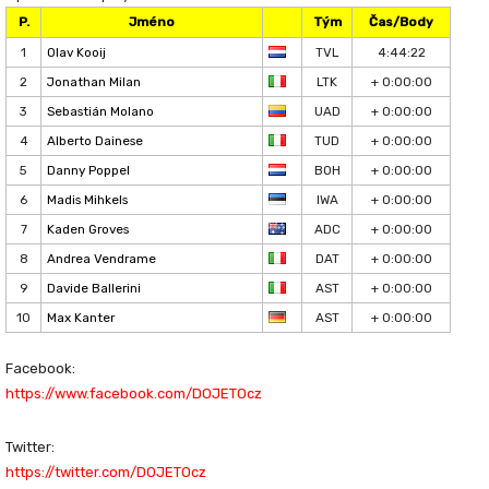
P.
Jméno
Tým
Čas/Body
1
Olav Kooij
TVL
4:44:22
2
Jonathan Milan
LTK
+ 0:00:00
3
Sebastián Molano
UAD
+ 0:00:00
4
Alberto Dainese
TUD
+ 0:00:00
5
Danny Poppel
BOH
+ 0:00:00
6
Madis Mihkels
IWA
+ 0:00:00
7
Kaden Groves
ADC
+ 0:00:00
8
Andrea Vendrame
DAT
+ 0:00:00
9
Davide Ballerini
AST
+ 0:00:00
10
Max Kanter
AST
+ 0:00:00
Facebook:
https://www.facebook.com/DOJETOcz​
Twitter:
https://twitter.com/DOJETOcz​