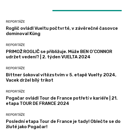
LATEST ARTICLES
REPORTÁŽE
Roglič ovládl Vueltu počtvrté, v závěrečné časovce
dominoval Küng
REPORTÁŽE
PRIMOŽ ROGLIČ se přibližuje. Může BEN O’CONNOR
udržet vedení? | 2. týden VUELTA 2024
REPORTÁŽE
Bittner šokoval vítězstvím v 5. etapě Vuelty 2024,
Vacek držel bílý trikot
REPORTÁŽE
Pogačar ovládl Tour de France potřetí v kariéře | 21.
etapa TOUR DE FRANCE 2024
REPORTÁŽE
Poslední etapa Tour de France je tady! Oblečte se do
žluté jako Pogačar!