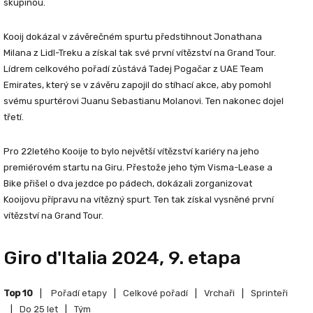
skupinou.
Kooij dokázal v závěrečném spurtu předstihnout Jonathana
Milana z Lidl-Treku a získal tak své první vítězství na Grand Tour.
Lídrem celkového pořadí zůstává Tadej Pogačar z UAE Team
Emirates, který se v závěru zapojil do stíhací akce, aby pomohl
svému spurtérovi Juanu Sebastianu Molanovi. Ten nakonec dojel
třetí.
Pro 22letého Kooije to bylo největší vítězství kariéry na jeho
premiérovém startu na Giru. Přestože jeho tým Visma-Lease a
Bike přišel o dva jezdce po pádech, dokázali zorganizovat
Kooijovu přípravu na vítězný spurt. Ten tak získal vysněné první
vítězství na Grand Tour.
Giro d'Italia 2024, 9. etapa
Top 10
|
Pořadí etapy
|
Celkové pořadí
|
Vrchaři
|
Sprinteři
|
Do 25 let
|
Tým