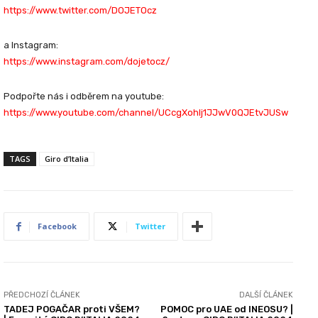
https://www.twitter.com/DOJETOcz​
a Instagram:
https://www.instagram.com/dojetocz/
Podpořte nás i odběrem na youtube:
https://www.youtube.com/channel/UCcgXohlj1JJwV0QJEtvJUSw
TAGS
Giro d’Italia
Facebook
Twitter
PŘEDCHOZÍ ČLÁNEK
DALŠÍ ČLÁNEK
TADEJ POGAČAR proti VŠEM?
POMOC pro UAE od INEOSU? |