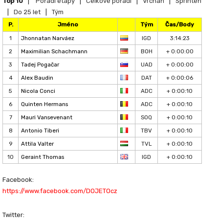
Top 10
|
Pořadí etapy
|
Celkové pořadí
|
Vrchaři
|
Sprinteři
|
Do 25 let
|
Tým
P.
Jméno
Tým
Čas/Body
1
Jhonnatan Narváez
IGD
3:14:23
2
Maximilian Schachmann
BOH
+ 0:00:00
3
Tadej Pogačar
UAD
+ 0:00:00
4
Alex Baudin
DAT
+ 0:00:06
5
Nicola Conci
ADC
+ 0:00:10
6
Quinten Hermans
ADC
+ 0:00:10
7
Mauri Vansevenant
SOQ
+ 0:00:10
8
Antonio Tiberi
TBV
+ 0:00:10
9
Attila Valter
TVL
+ 0:00:10
10
Geraint Thomas
IGD
+ 0:00:10
Facebook:
https://www.facebook.com/DOJETOcz​
Twitter: