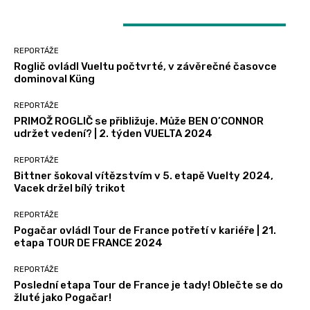
LATEST ARTICLES
REPORTÁŽE
Roglič ovládl Vueltu počtvrté, v závěrečné časovce
dominoval Küng
REPORTÁŽE
PRIMOŽ ROGLIČ se přibližuje. Může BEN O’CONNOR
udržet vedení? | 2. týden VUELTA 2024
REPORTÁŽE
Bittner šokoval vítězstvím v 5. etapě Vuelty 2024,
Vacek držel bílý trikot
REPORTÁŽE
Pogačar ovládl Tour de France potřetí v kariéře | 21.
etapa TOUR DE FRANCE 2024
REPORTÁŽE
Poslední etapa Tour de France je tady! Oblečte se do
žluté jako Pogačar!