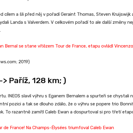
řed cílem a šli před něj v pořadí Geraint Thomas, Steven Kruijswi
 vydali Landa s Valverdem. V celkovém pořadí to ale další změny 
.
an Bernal se stane vítězem Tour de France, etapu ovládl Vincenzo 
news.com; 2019)
> Paříž, 128 km; )
tu. INEOS slavil výhru s Eganem Bernalem a spurteři se chystali n
ní pozici a tak se dlouho zdálo, že o výhru se popere trio Bonni
kok. To razantně zamítl Caleb Ewan a dospurtoval si pro třetí eta
ur de France! Na Champs-Élysées triumfoval Caleb Ewan