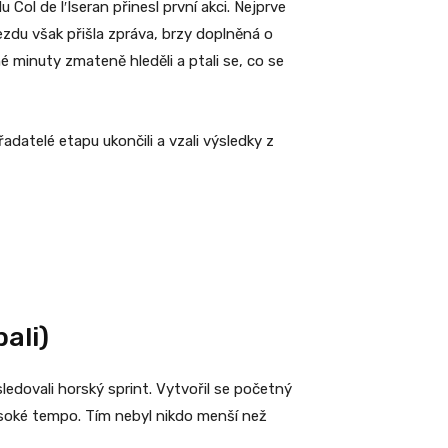
Col de l′Iseran přinesl první akci. Nejprve
ezdu však přišla zpráva, brzy doplněná o
é minuty zmateně hleděli a ptali se, co se
řadatelé etapu ukončili a vzali výsledky z
ali)
sledovali horský sprint. Vytvořil se početný
vysoké tempo. Tím nebyl nikdo menší než