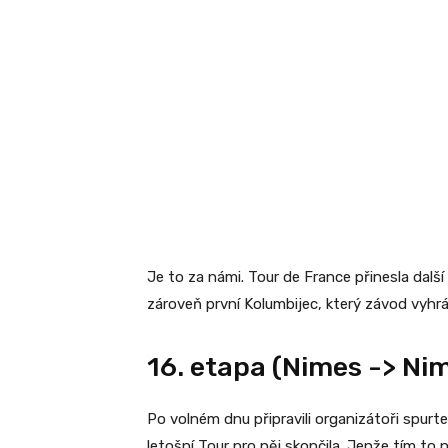
Je to za námi. Tour de France přinesla další
zároveň první Kolumbijec, který závod vyhrál
16. etapa (Nimes -> Ni
Po volném dnu připravili organizátoři spurte
letošní Tour pro něj skončila. Jenže tím to