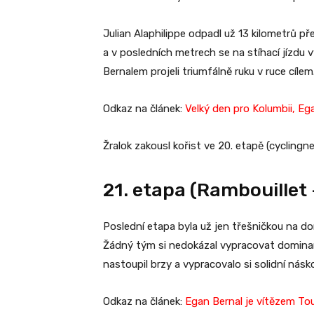
Julian Alaphilippe odpadl už 13 kilometrů p
a v posledních metrech se na stíhací jízdu
Bernalem projeli triumfálně ruku v ruce cílem
Odkaz na článek:
Velký den pro Kolumbii, Eg
Žralok zakousl kořist ve 20. etapě (cycling
21. etapa (Rambouillet -
Poslední etapa byla už jen třešničkou na dor
Žádný tým si nedokázal vypracovat dominant
nastoupil brzy a vypracovalo si solidní nás
Odkaz na článek:
Egan Bernal je vítězem To