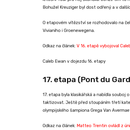
Bohužel Kreuziger byl dost odřený a v dalšíc
O etapovém vítězství se rozhodovalo na čel
Vivianiho i Groenewegena.
Odkaz na článek:
V 16. etapě vybojoval Cale
Caleb Ewan v dojezdu 16. etapy
17. etapa (Pont du Gar
17. etapa byla klasikářská a nabídla souboj
taktizovat. Ještě před stoupáním třetí kat
olympijského šampiona Grega Van Avermaeta
Odkaz na článek:
Matteo Trentin ovládl z ú