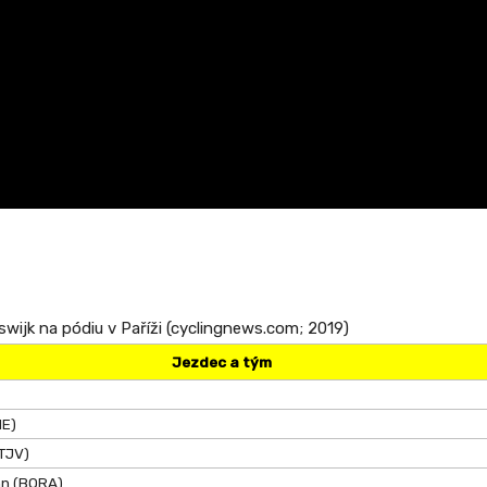
wijk na pódiu v Paříži (cyclingnews.com; 2019)
Jezdec a tým
NE)
(TJV)
n (BORA)