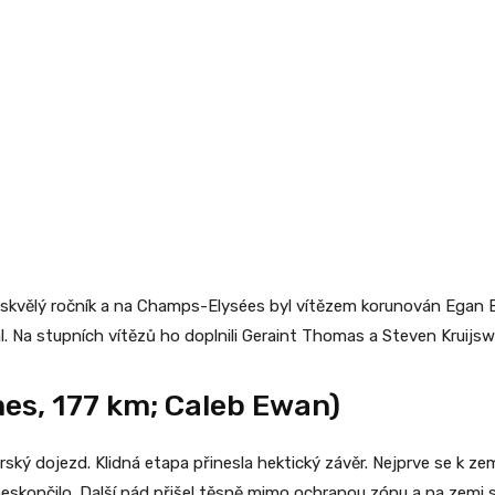
 skvělý ročník a na Champs-Elysées byl vítězem korunován Egan Bern
. Na stupních vítězů ho doplnili Geraint Thomas a Steven Kruijswi
mes, 177 km; Caleb Ewan)
rský dojezd. Klidná etapa přinesla hektický závěr. Nejprve se k z
 neskončilo. Další pád přišel těsně mimo ochranou zónu a na zemi 