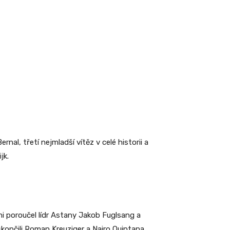
al, třetí nejmladší vítěz v celé historii a
jk.
emi poroučel lídr Astany Jakob Fuglsang a
skončili Roman Kreuziger a Nairo Quintana.