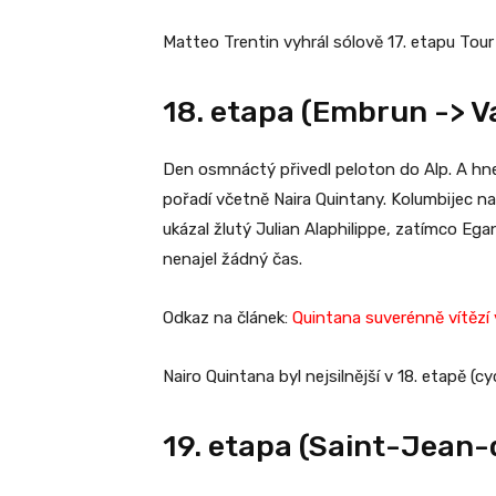
Matteo Trentin vyhrál sólově 17. etapu Tour
18. etapa (Embrun -> Va
Den osmnáctý přivedl peloton do Alp. A hned
pořadí včetně Naira Quintany. Kolumbijec na 
ukázal žlutý Julian Alaphilippe, zatímco Ega
nenajel žádný čas.
Odkaz na článek:
Quintana suverénně vítězí 
Nairo Quintana byl nejsilnější v 18. etapě (
19. etapa (Saint-Jean-d