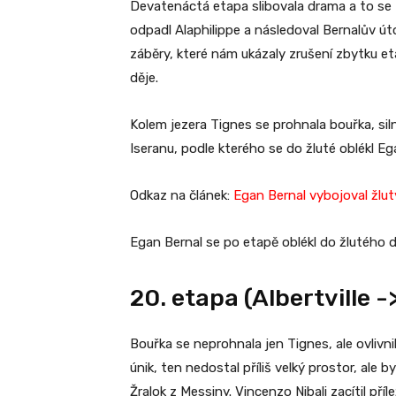
Devatenáctá etapa slibovala drama a to se ta
odpadl Alaphilippe a následoval Bernalův út
záběry, které nám ukázaly zrušení zbytku et
děje.
Kolem jezera Tignes se prohnala bouřka, silni
Iseranu, podle kterého se do žluté oblékl Ega
Odkaz na článek:
Egan Bernal vybojoval žlut
Egan Bernal se po etapě oblékl do žlutého 
20. etapa (Albertville -
Bouřka se neprohnala jen Tignes, ale ovlivni
únik, ten nedostal příliš velký prostor, al
Žralok z Messiny. Vincenzo Nibali zacítil příle