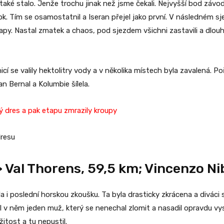
ké stalo. Jenže trochu jinak než jsme čekali. Nejvyšší bod závodu 
ok. Tím se osamostatnil a Iseran přejel jako první. V následném sj
apy. Nastal zmatek a chaos, pod sjezdem všichni zastavili a dlouh
cí se valily hektolitry vody a v několika místech byla zavalená. Po
n Bernal a Kolumbie šílela.
ý dres a pak etapu zmrazily kroupy
dresu
> Val Thorens, 59,5 km; Vincenzo Nib
la i poslední horskou zkoušku. Ta byla drasticky zkrácena a diváci 
e byl v něm jeden muž, který se nenechal zlomit a nasadil opravdu 
žitost a tu nepustil.