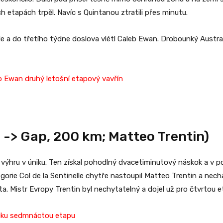
h etapách trpěl. Navíc s Quintanou ztratili přes minutu.
e a do třetího týdne doslova vlétl Caleb Ewan. Drobounký Austra
b Ewan druhý letošní etapový vavřín
d -> Gap, 200 km; Matteo Trentin)
 o výhru v úniku. Ten získal pohodlný dvacetiminutový náskok a v 
egorie Col de la Sentinelle chytře nastoupil Matteo Trentin a ne
. Mistr Evropy Trentin byl nechytatelný a dojel už pro čtvrtou 
niku sedmnáctou etapu