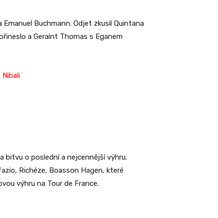
jk a Emanuel Buchmann. Odjet zkusil Quintana
nepřineslo a Geraint Thomas s Eganem
Nibali
a bitvu o poslední a nejcennější výhru.
fazio, Richéze, Boasson Hagen, které
povou výhru na Tour de France.