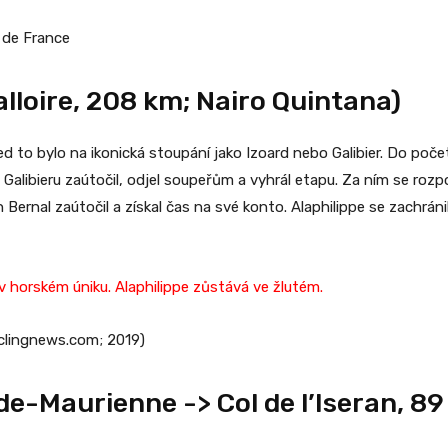
 de France
lloire, 208 km; Nairo Quintana)
 to bylo na ikonická stoupání jako Izoard nebo Galibier. Do početn
Galibieru zaútočil, odjel soupeřům a vyhrál etapu. Za ním se rozp
n Bernal zaútočil a získal čas na své konto. Alaphilippe se zachrán
v horském úniku. Alaphilippe zůstává ve žlutém.
cyclingnews.com; 2019)
e-Maurienne -> Col de l’Iseran, 89