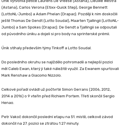
Únik vytvořila pětice Laurens De Vreese (Astana), Lieuwe Westra
(Astana), Carlos Verona (Etixx-Quick Step), George Bennett
(LottoNL-Jumbo) a Adam Phelan (Drapac). Později k nim doskočili
ještě Thomas De Gendt (Lotto Soudal), Maarten Tjallingii (LottoNL-
Jumbo) a Sam Spokes (Drapac). De Gendt a Tjallingii se odpoutali
od původního úniku a dojeli si pro body na sprinterské prémii.
Únik stíhaly především týmy Tinkoff a Lotto Soudal.
Do posledního okruhu se najíždělo pohromadě a nejlepší pozici
měl Caleb Ewan, který ji také náležitě využil. Za Ewanem spurtovali
Mark Renshaw a Giacomo Nizzolo.
Celkové pořadí ovládl už počtvrté Simon Gerrans (2006, 2012,
2014 a 2016) o 9 vteřin před Richiem Portem. Třetí skončil Sergio
Henao.
Petr Vakoč dokončil poslední etapu na 51. místě, celkově závod
dokončil na 27. pozici se ztrátou 1:27 minuty.